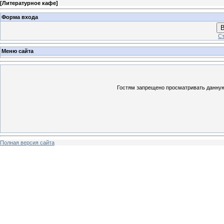
[
Литературное кафе
]
Форма входа
В
Ст
Меню сайта
Гостям запрещено просматривать данную 
Полная версия сайта