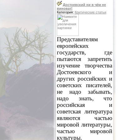
Достоевский ни в чём не
виноват!
Категория:
Критические статьи
Представителям
европейских
государств, где
пытаются запретить
изучение творчества
Достоевского и
других российских и
советских писателей,
не надо забывать,
надо знать, что
российская и
советская литература
являются частью
мировой литературы,
частью мировой
культуры.