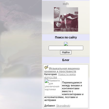
wolfy
Поиск по сайту
Блог
Музыкальная машинка
времени и пространств
Категория:
Новости мира
искусства
Перемещаемся
между веками и
континентами
вместе с
композиторами и
исполнителями, поэтами и
актёрами
Добавил:
Skorodinski