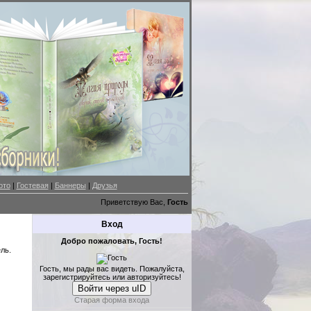
ото
|
Гостевая
|
Баннеры
|
Друзья
Приветствую Вас,
Гость
Вход
Добро пожаловать, Гость!
ль.
Гость, мы рады вас видеть. Пожалуйста,
зарегистрируйтесь или авторизуйтесь!
Войти через uID
Старая форма входа