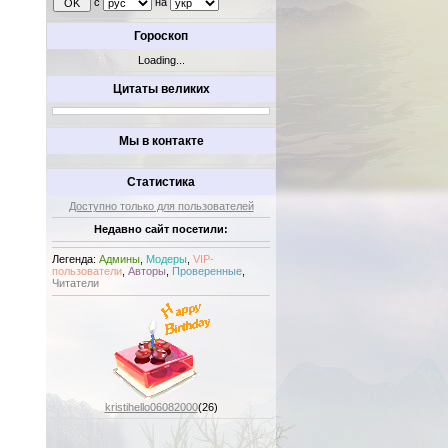
с
на
Гороскоп
Loading...
Цитаты великих
Мы в контакте
Статистика
Доступно только для пользователей
Недавно сайт посетили:
Легенда:
Админы
,
Модеры
,
VIP-
пользователи
,
Авторы
,
Проверенные
,
Читатели
kristihello06082000
(26)