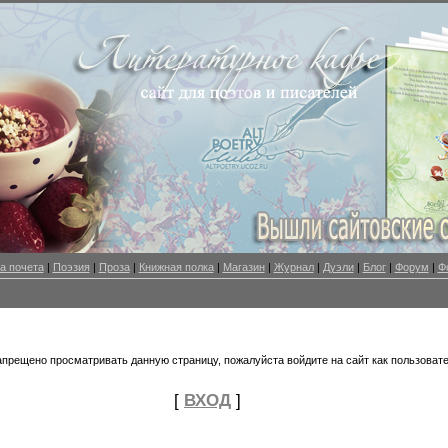
а почета
|
Поэзия
|
Проза
|
Книжная полка
|
Магазин
|
Журнал
|
Дуэли
|
Блог
|
Форум
|
Ф
апрещено просматривать данную страницу, пожалуйста войдите на сайт как пользовате
[
ВХОД
]