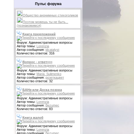
Пульс форума
Общество анонимных стихоголиков
Поэтом можешь ты не быть...
(познакомимся)
Книга предложений
Форум: Административные вопросы
Автор темы:
Lorenzia
Автор сообщения:
idcatalyst
Количество ответов: 316
Вопрос - ответ>>>
Форум: Административные вопросы
Автор темы:
Maria_Sulimenko
Автор сообщения:
розеткацвет
Количество ответов: 32
БАНя или Доска позора
Форум: Административные вопросы
Автор темы:
Lorenzia
Автор сообщения:
Bezumec
Количество ответов: 83
Книга жалоб
Форум: Административные вопросы
Автор темы:
Lorenzia
Автор сообщения:
Bezumec