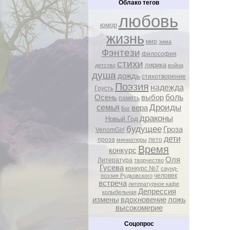
Облако тегов
любовь
юмор
жизнь
мир
зима
Фэнтези
философия
стихи
лирика
детство
война
душа
дождь
стихотворение
Поэзия
надежда
Грусть
боль
Осень
выбор
память
Дроиды
семья
вера
Бог
драконы
Новый Год
будущее
Гроза
VenomGirl
дети
проза
лето
миниатюры
Время
конкурс
Оля
Литература
творчество
Гусева
конкурс №7
саунд-
человек
поэзия Рудковского
встреча
литературное кафе
Депрессия
колыбельная
измены
вдохновение
ложь
высокомерие
Соцопрос