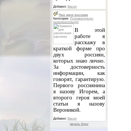
Добавил:
Васил
Про двух россиян
Категория:
Познавательно-
развлекательное
В этой
работе я
расскажу в
краткой форме про
двух россиян,
которых знаю лично.
За достоверность
информации, как
говорят, гарантирую.
Первого россиянина
я назову Игорем, а
второго героя моей
статьи я назову
Вероникой.
Добавил:
Васил
читать блог