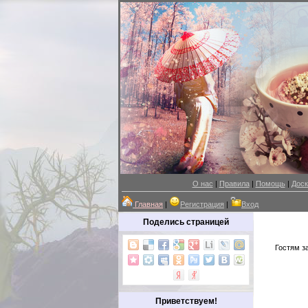
О нас
|
Правила
|
Помощь
|
Доск
Главная
|
Регистрация
|
Вход
Поделись страницей
Гостям з
Приветствуем!