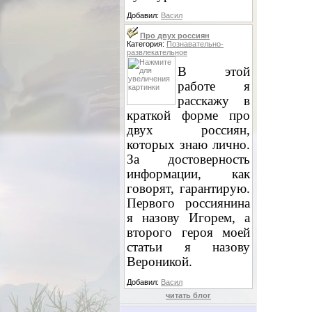
Добавил:
Васил
Про двух россиян
Категория:
Познавательно-
развлекательное
В этой
работе я
расскажу в
краткой форме про
двух россиян,
которых знаю лично.
За достоверность
информации, как
говорят, гарантирую.
Первого россиянина
я назову Игорем, а
второго героя моей
статьи я назову
Вероникой.
Добавил:
Васил
читать блог