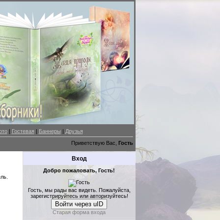
ото
|
Гостевая
|
Баннеры
|
Друзья
Приветствую Вас,
Гость
Вход
Добро пожаловать, Гость!
ль.
Гость, мы рады вас видеть. Пожалуйста,
зарегистрируйтесь или авторизуйтесь!
Войти через uID
Старая форма входа