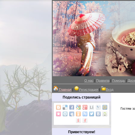
О нас
|
Правила
|
Помощь
|
Доск
Главная
|
Регистрация
|
Вход
Поделись страницей
Гостям з
Приветствуем!