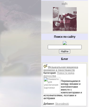
wolfy
Поиск по сайту
Блог
Музыкальная машинка
времени и пространств
Категория:
Новости мира
искусства
Перемещаемся
между веками и
континентами
вместе с
композиторами и
исполнителями, поэтами и
актёрами
Добавил:
Skorodinski