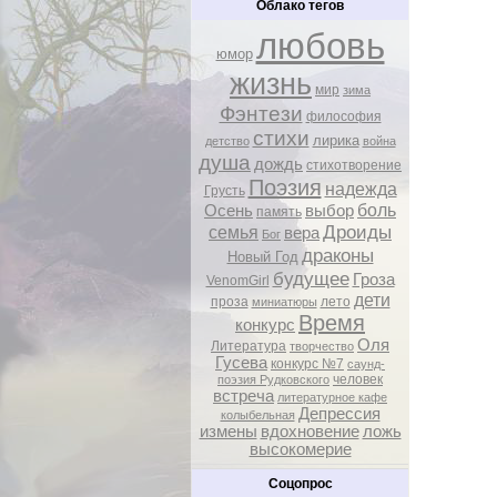
Облако тегов
любовь
юмор
жизнь
мир
зима
Фэнтези
философия
стихи
лирика
детство
война
душа
дождь
стихотворение
Поэзия
надежда
Грусть
боль
Осень
выбор
память
Дроиды
семья
вера
Бог
драконы
Новый Год
будущее
Гроза
VenomGirl
дети
проза
лето
миниатюры
Время
конкурс
Оля
Литература
творчество
Гусева
конкурс №7
саунд-
человек
поэзия Рудковского
встреча
литературное кафе
Депрессия
колыбельная
измены
вдохновение
ложь
высокомерие
Соцопрос