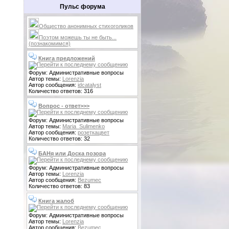
Пульс форума
Общество анонимных стихоголиков
Поэтом можешь ты не быть...
(познакомимся)
Книга предложений
Форум: Административные вопросы
Автор темы:
Lorenzia
Автор сообщения:
idcatalyst
Количество ответов: 316
Вопрос - ответ>>>
Форум: Административные вопросы
Автор темы:
Maria_Sulimenko
Автор сообщения:
розеткацвет
Количество ответов: 32
БАНя или Доска позора
Форум: Административные вопросы
Автор темы:
Lorenzia
Автор сообщения:
Bezumec
Количество ответов: 83
Книга жалоб
Форум: Административные вопросы
Автор темы:
Lorenzia
Автор сообщения:
Bezumec