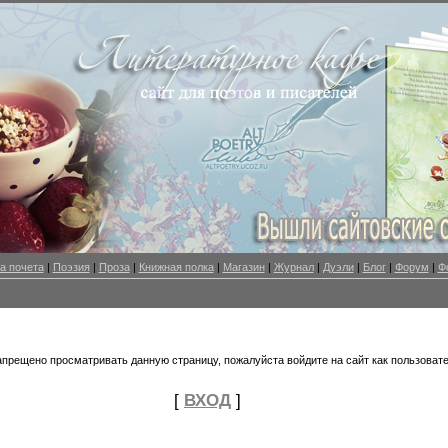
а почета
|
Поэзия
|
Проза
|
Книжная полка
|
Магазин
|
Журнал
|
Дуэли
|
Блог
|
Форум
|
Ф
апрещено просматривать данную страницу, пожалуйста войдите на сайт как пользовате
[
ВХОД
]