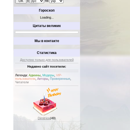
с
на
Гороскоп
Loading...
Цитаты великих
Мы в контакте
Статистика
Доступно только для пользователей
Недавно сайт посетили:
Легенда:
Админы
,
Модеры
,
VIP-
пользователи
,
Авторы
,
Проверенные
,
Читатели
Dimitrios
(49)