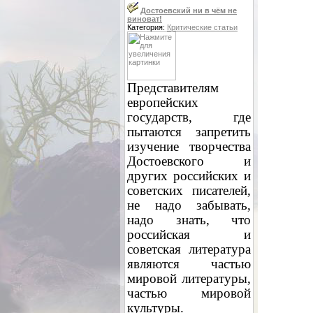
Достоевский ни в чём не
виноват!
Категория:
Критические статьи
Представителям
европейских
государств, где
пытаются запретить
изучение творчества
Достоевского и
других российских и
советских писателей,
не надо забывать,
надо знать, что
российская и
советская литература
являются частью
мировой литературы,
частью мировой
культуры.