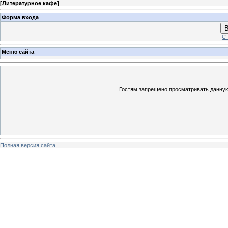
[
Литературное кафе
]
Форма входа
В
Ст
Меню сайта
Гостям запрещено просматривать данную 
Полная версия сайта