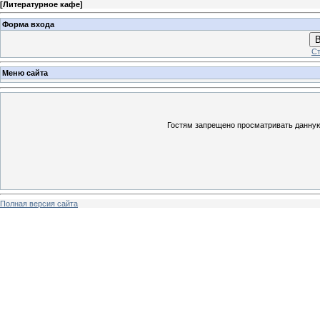
[
Литературное кафе
]
Форма входа
В
Ст
Меню сайта
Гостям запрещено просматривать данную 
Полная версия сайта