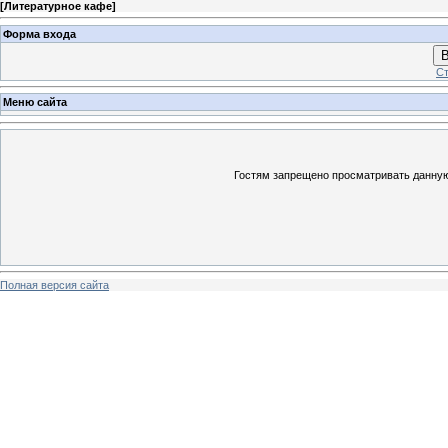
[
Литературное кафе
]
Форма входа
В
Ст
Меню сайта
Гостям запрещено просматривать данную 
Полная версия сайта