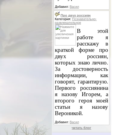
Добавил:
Васил
Про двух россиян
Категория:
Познавательно-
развлекательное
В этой
работе я
расскажу в
краткой форме про
двух россиян,
которых знаю лично.
За достоверность
информации, как
говорят, гарантирую.
Первого россиянина
я назову Игорем, а
второго героя моей
статьи я назову
Вероникой.
Добавил:
Васил
читать блог