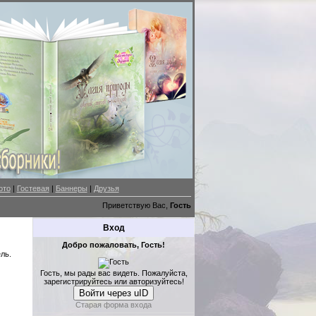
ото
|
Гостевая
|
Баннеры
|
Друзья
Приветствую Вас,
Гость
Вход
Добро пожаловать, Гость!
ль.
Гость, мы рады вас видеть. Пожалуйста,
зарегистрируйтесь или авторизуйтесь!
Войти через uID
Старая форма входа