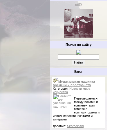
wolfy
Поиск по сайту
Блог
Музыкальная машинка
времени и пространств
Категория:
Новости мира
искусства
Перемещаемся
между веками и
континентами
вместе с
композиторами и
исполнителями, поэтами и
актёрами
Добавил:
Skorodinski