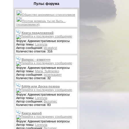
Пульс форума
Общество анонимных стихоголиков
Поэтом можешь ты не быть...
(познакомимся)
Книга предложений
Форум: Административные вопросы
Автор темы:
Lorenzia
Автор сообщения:
idcatalyst
Количество ответов: 316
Вопрос - ответ>>>
Форум: Административные вопросы
Автор темы:
Maria_Sulimenko
Автор сообщения:
розеткацвет
Количество ответов: 32
БАНя или Доска позора
Форум: Административные вопросы
Автор темы:
Lorenzia
Автор сообщения:
Bezumec
Количество ответов: 83
Книга жалоб
Форум: Административные вопросы
Автор темы:
Lorenzia
Автор сообщения:
Bezumec