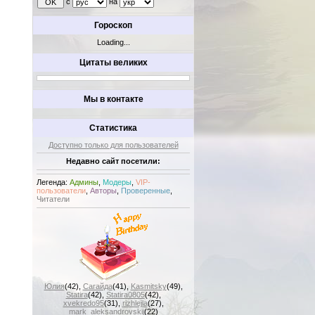
с
на
Гороскоп
Loading...
Цитаты великих
Мы в контакте
Статистика
Доступно только для пользователей
Недавно сайт посетили:
Легенда:
Админы
,
Модеры
,
VIP-
пользователи
,
Авторы
,
Проверенные
,
Читатели
Юлия
(42)
,
Сагайда
(41)
,
Kasmitsky
(49)
,
Statira
(42)
,
Statira0805
(42)
,
xvekredo95
(31)
,
rizhlejla
(27)
,
mark_aleksandrovskij
(22)