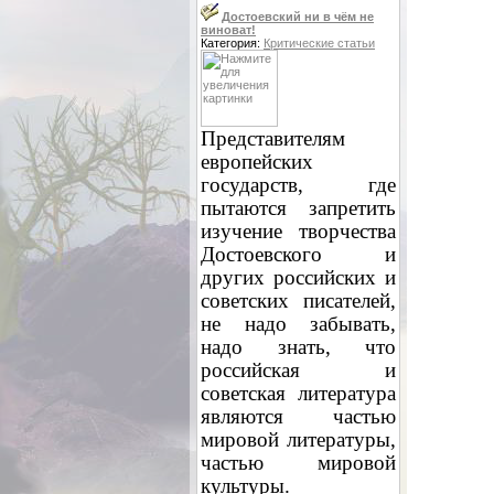
Достоевский ни в чём не
виноват!
Категория:
Критические статьи
Представителям
европейских
государств, где
пытаются запретить
изучение творчества
Достоевского и
других российских и
советских писателей,
не надо забывать,
надо знать, что
российская и
советская литература
являются частью
мировой литературы,
частью мировой
культуры.