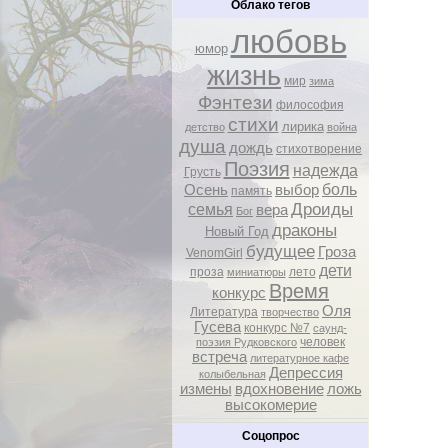
Облако тегов
любовь
юмор
жизнь
мир
зима
Фэнтези
философия
стихи
лирика
детство
война
душа
дождь
стихотворение
Поэзия
надежда
Грусть
боль
Осень
выбор
память
Дроиды
семья
вера
Бог
драконы
Новый Год
будущее
Гроза
VenomGirl
дети
проза
лето
миниатюры
Время
конкурс
Оля
Литература
творчество
Гусева
конкурс №7
саунд-
человек
поэзия Рудковского
встреча
литературное кафе
Депрессия
колыбельная
измены
вдохновение
ложь
высокомерие
Соцопрос