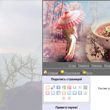
О нас
|
Правила
|
Помощь
|
Доск
Главная
|
Регистрация
|
Вход
Поделись страницей
Гостям з
Приветствуем!