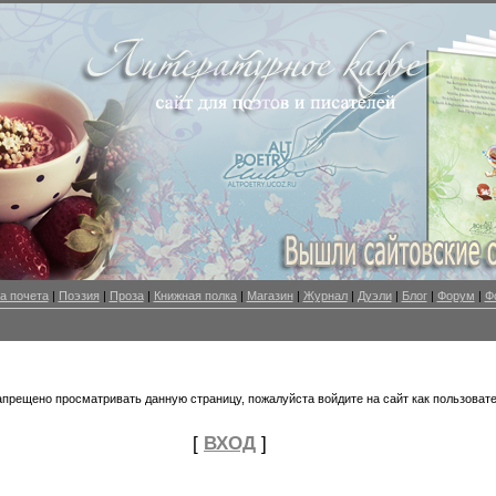
а почета
|
Поэзия
|
Проза
|
Книжная полка
|
Магазин
|
Журнал
|
Дуэли
|
Блог
|
Форум
|
Ф
апрещено просматривать данную страницу, пожалуйста войдите на сайт как пользовате
[
ВХОД
]