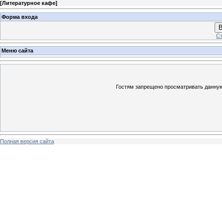
[
Литературное кафе
]
Форма входа
В
Ст
Меню сайта
Гостям запрещено просматривать данную 
Полная версия сайта