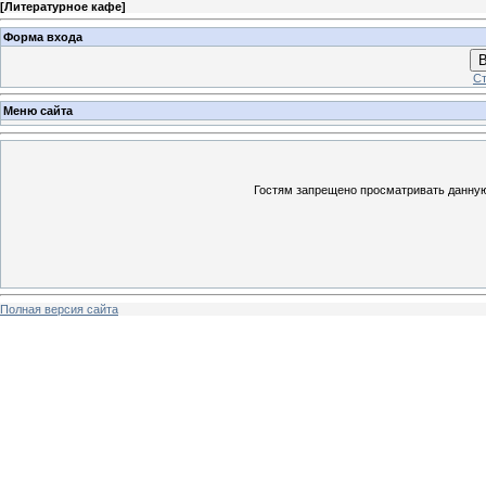
[
Литературное кафе
]
Форма входа
В
Ст
Меню сайта
Гостям запрещено просматривать данную 
Полная версия сайта