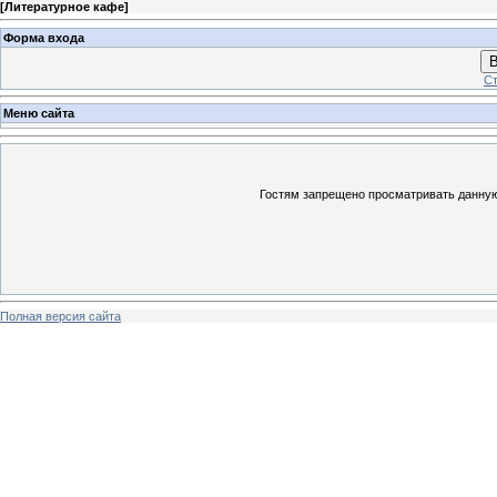
[
Литературное кафе
]
Форма входа
В
Ст
Меню сайта
Гостям запрещено просматривать данную 
Полная версия сайта