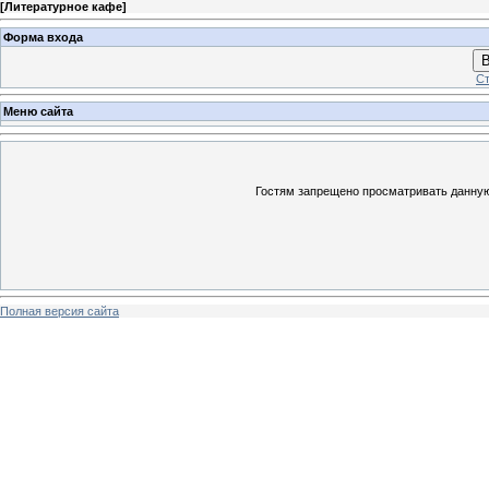
[
Литературное кафе
]
Форма входа
В
Ст
Меню сайта
Гостям запрещено просматривать данную 
Полная версия сайта