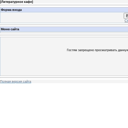
[
Литературное кафе
]
Форма входа
В
Ст
Меню сайта
Гостям запрещено просматривать данную 
Полная версия сайта