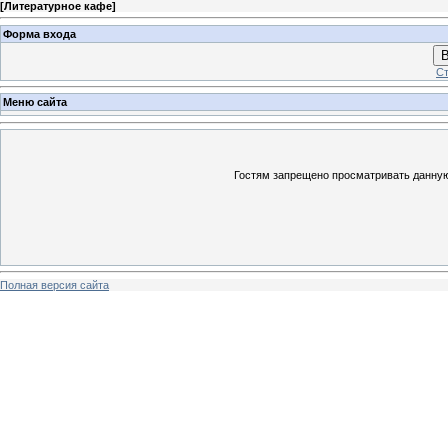
[
Литературное кафе
]
Форма входа
В
Ст
Меню сайта
Гостям запрещено просматривать данную 
Полная версия сайта