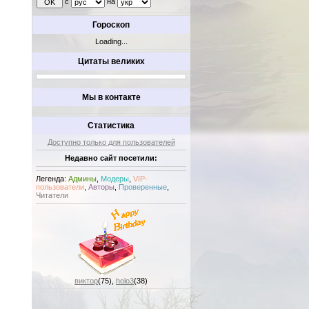
с
на
Гороскоп
Loading...
Цитаты великих
Мы в контакте
Статистика
Доступно только для пользователей
Недавно сайт посетили:
Легенда:
Админы
,
Модеры
,
VIP-
пользователи
,
Авторы
,
Проверенные
,
Читатели
виктор
(75)
,
holo3
(38)