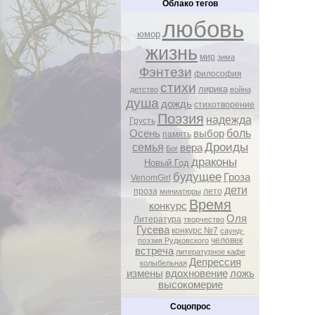
Облако тегов
любовь
юмор
жизнь
мир
зима
Фэнтези
философия
стихи
лирика
детство
война
душа
дождь
стихотворение
Поэзия
надежда
Грусть
боль
Осень
выбор
память
Дроиды
семья
вера
Бог
драконы
Новый Год
будущее
Гроза
VenomGirl
дети
проза
лето
миниатюры
Время
конкурс
Оля
Литература
творчество
Гусева
конкурс №7
саунд-
человек
поэзия Рудковского
встреча
литературное кафе
Депрессия
колыбельная
измены
вдохновение
ложь
высокомерие
Соцопрос