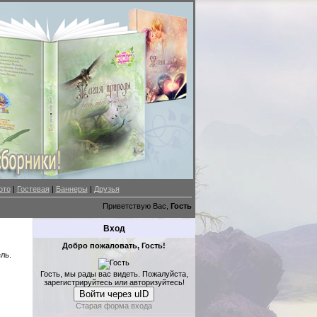
ото
|
Гостевая
|
Баннеры
|
Друзья
Приветствую Вас,
Гость
Вход
Добро пожаловать, Гость!
ль.
Гость, мы рады вас видеть. Пожалуйста,
зарегистрируйтесь или авторизуйтесь!
Войти через uID
Старая форма входа