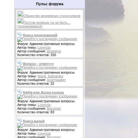
Пульс форума
Общество анонимных стихоголиков
Поэтом можешь ты не быть...
(познакомимся)
Книга предложений
Форум: Административные вопросы
Автор темы:
Lorenzia
Автор сообщения:
idcatalyst
Количество ответов: 316
Вопрос - ответ>>>
Форум: Административные вопросы
Автор темы:
Maria_Sulimenko
Автор сообщения:
розеткацвет
Количество ответов: 32
БАНя или Доска позора
Форум: Административные вопросы
Автор темы:
Lorenzia
Автор сообщения:
Bezumec
Количество ответов: 83
Книга жалоб
Форум: Административные вопросы
Автор темы:
Lorenzia
Автор сообщения:
Bezumec