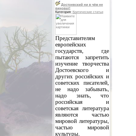
Достоевский ни в чём не
виноват!
Категория:
Критические статьи
Представителям
европейских
государств, где
пытаются запретить
изучение творчества
Достоевского и
других российских и
советских писателей,
не надо забывать,
надо знать, что
российская и
советская литература
являются частью
мировой литературы,
частью мировой
культуры.