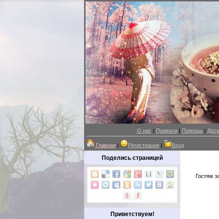
О нас
|
Правила
|
Помощь
|
Доск
Главная
|
Регистрация
|
Вход
Поделись страницей
Гостям з
Приветствуем!