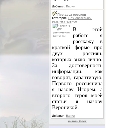
Добавил:
Васил
Про двух россиян
Категория:
Познавательно-
развлекательное
В этой
работе я
расскажу в
краткой форме про
двух россиян,
которых знаю лично.
За достоверность
информации, как
говорят, гарантирую.
Первого россиянина
я назову Игорем, а
второго героя моей
статьи я назову
Вероникой.
Добавил:
Васил
читать блог