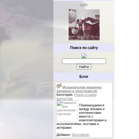
wolfy
Поиск по сайту
Блог
Музыкальная машинка
времени и пространств
Категория:
Новости мира
искусства
Перемещаемся
между веками и
континентами
вместе с
композиторами и
исполнителями, поэтами и
актёрами
Добавил:
Skorodinski