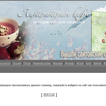
а почета
|
Поэзия
|
Проза
|
Книжная полка
|
Магазин
|
Журнал
|
Дуэли
|
Блог
|
Форум
|
Ф
апрещено просматривать данную страницу, пожалуйста войдите на сайт как пользовате
[
ВХОД
]