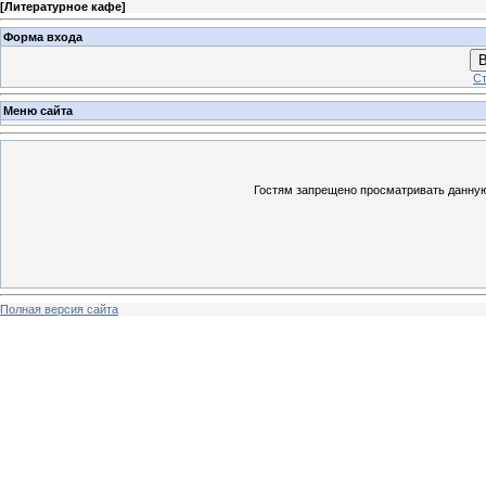
[
Литературное кафе
]
Форма входа
В
Ст
Меню сайта
Гостям запрещено просматривать данную 
Полная версия сайта