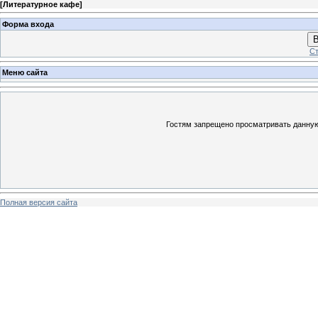
[
Литературное кафе
]
Форма входа
В
Ст
Меню сайта
Гостям запрещено просматривать данную 
Полная версия сайта