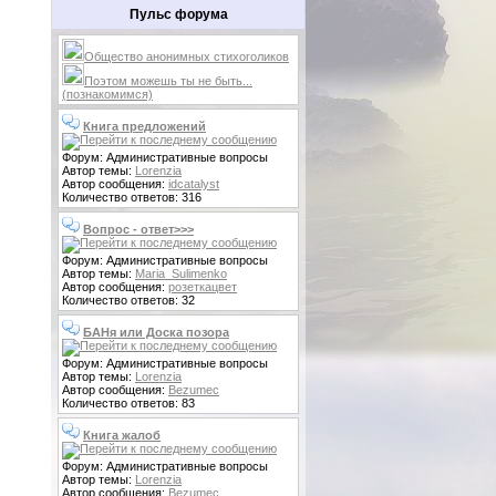
Пульс форума
Общество анонимных стихоголиков
Поэтом можешь ты не быть...
(познакомимся)
Книга предложений
Форум: Административные вопросы
Автор темы:
Lorenzia
Автор сообщения:
idcatalyst
Количество ответов: 316
Вопрос - ответ>>>
Форум: Административные вопросы
Автор темы:
Maria_Sulimenko
Автор сообщения:
розеткацвет
Количество ответов: 32
БАНя или Доска позора
Форум: Административные вопросы
Автор темы:
Lorenzia
Автор сообщения:
Bezumec
Количество ответов: 83
Книга жалоб
Форум: Административные вопросы
Автор темы:
Lorenzia
Автор сообщения:
Bezumec