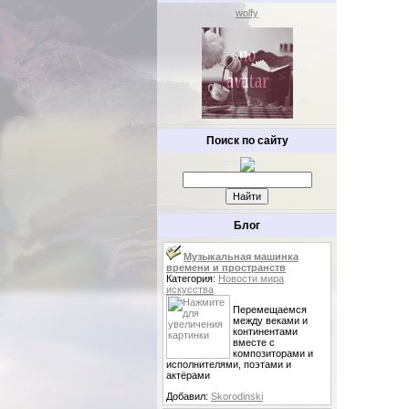
wolfy
Поиск по сайту
Блог
Музыкальная машинка
времени и пространств
Категория:
Новости мира
искусства
Перемещаемся
между веками и
континентами
вместе с
композиторами и
исполнителями, поэтами и
актёрами
Добавил:
Skorodinski