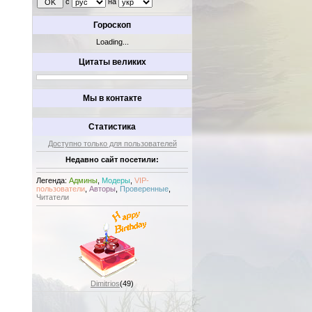
с
на
Гороскоп
Loading...
Цитаты великих
Мы в контакте
Статистика
Доступно только для пользователей
Недавно сайт посетили:
Легенда:
Админы
,
Модеры
,
VIP-
пользователи
,
Авторы
,
Проверенные
,
Читатели
Dimitrios
(49)