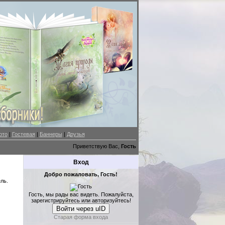
ото
|
Гостевая
|
Баннеры
|
Друзья
Приветствую Вас,
Гость
Вход
Добро пожаловать, Гость!
ль.
Гость, мы рады вас видеть. Пожалуйста,
зарегистрируйтесь или авторизуйтесь!
Войти через uID
Старая форма входа