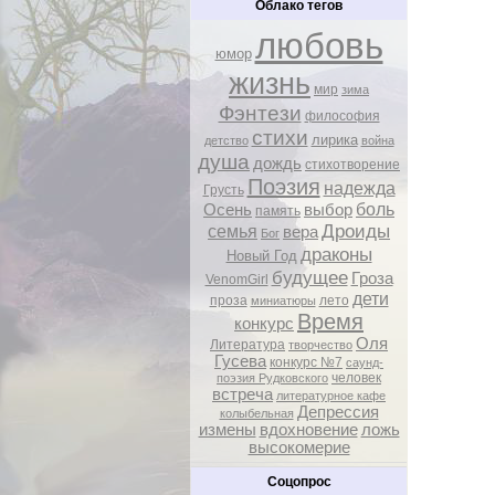
Облако тегов
любовь
юмор
жизнь
мир
зима
Фэнтези
философия
стихи
лирика
детство
война
душа
дождь
стихотворение
Поэзия
надежда
Грусть
боль
Осень
выбор
память
Дроиды
семья
вера
Бог
драконы
Новый Год
будущее
Гроза
VenomGirl
дети
проза
лето
миниатюры
Время
конкурс
Оля
Литература
творчество
Гусева
конкурс №7
саунд-
человек
поэзия Рудковского
встреча
литературное кафе
Депрессия
колыбельная
измены
вдохновение
ложь
высокомерие
Соцопрос