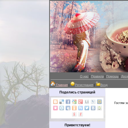
О нас
|
Правила
|
Помощь
|
Доск
Главная
|
Регистрация
|
Вход
Поделись страницей
Гостям з
Приветствуем!