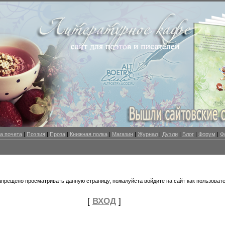
а почета
|
Поэзия
|
Проза
|
Книжная полка
|
Магазин
|
Журнал
|
Дуэли
|
Блог
|
Форум
|
Ф
апрещено просматривать данную страницу, пожалуйста войдите на сайт как пользовате
[
ВХОД
]