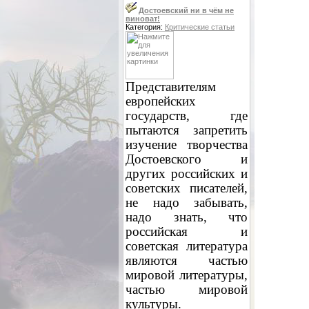
Достоевский ни в чём не
виноват!
Категория:
Критические статьи
Представителям
европейских
государств, где
пытаются запретить
изучение творчества
Достоевского и
других российских и
советских писателей,
не надо забывать,
надо знать, что
российская и
советская литература
являются частью
мировой литературы,
частью мировой
культуры.