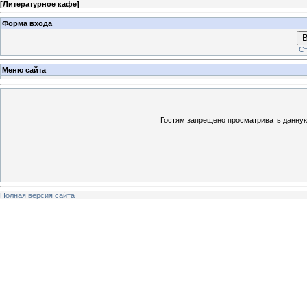
[
Литературное кафе
]
Форма входа
В
Ст
Меню сайта
Гостям запрещено просматривать данную 
Полная версия сайта