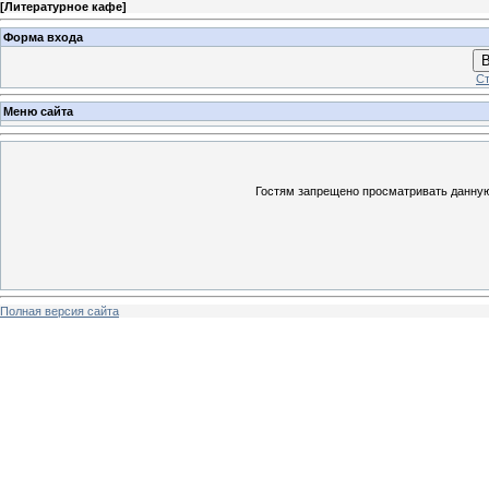
[
Литературное кафе
]
Форма входа
В
Ст
Меню сайта
Гостям запрещено просматривать данную 
Полная версия сайта