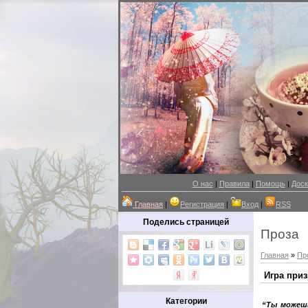
О нас
|
Правила
|
Помощь
|
Доск
Главная
|
Регистрация
|
Вход
|
RSS
Поделись страницей
Проза
Главная
»
Пр
Игра приз
Категории
“Ты можешь