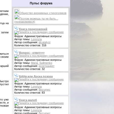
Пульс форума
летним
Общество анонимных стихоголиков
ждении,
Поэтом можешь ты не быть...
(познакомимся)
отца на
Книга предложений
 затем
Форум: Административные вопросы
Автор темы:
Lorenzia
Автор сообщения:
idcatalyst
Количество ответов: 316
Вопрос - ответ>>>
житься
 своим
Форум: Административные вопросы
Автор темы:
Maria_Sulimenko
Автор сообщения:
розеткацвет
тарший
Количество ответов: 32
БАНя или Доска позора
 быстро
Форум: Административные вопросы
тпустил
Автор темы:
Lorenzia
Автор сообщения:
Bezumec
Количество ответов: 83
что уже
Книга жалоб
есте, и
тковая
Форум: Административные вопросы
Автор темы:
Lorenzia
Автор сообщения:
Bezumec