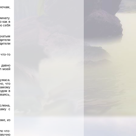
 ночам,
омнату.
о как в
ро себя
дчатым
дители
одители
что-то
а давно
ол моей
ужаса.
но, что
самому
одом в
ваясь,
 слюна,
жаму с
рме, из
ло что-
звучно