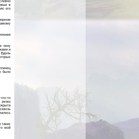
словно
рвые в
ояс его
атюрном
самому
анными
к окну
нками и
 Вдоль
оторых
иппинец
о было
 что-то
 резко
окрыта
сквозь
залось
о таких
то мой