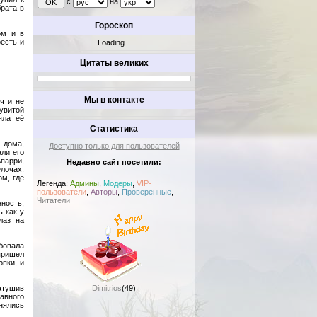
с
на
брата в
Гороскоп
ом и в
оесть и
Loading...
Цитаты великих
Мы в контакте
чти не
 увитой
яла её
Статистика
 дома,
Доступно только для пользователей
али его
парри,
Недавно сайт посетили:
елочах.
м, где
Легенда:
Админы
,
Модеры
,
VIP-
пользователи
,
Авторы
,
Проверенные
,
Читатели
нность,
 как у
лаз на
.
ебовала
 пришел
опки, и
Dimitrios
(49)
затушив
равного
нялись