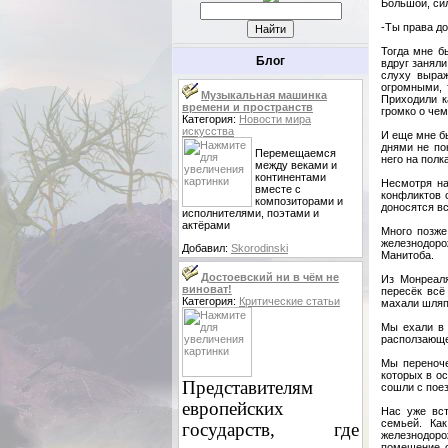
Большой, си
-Ты права до
Тогда мне б
Блог
вдруг занял
слуху выраж
огромными, 
Музыкальная машинка
Приходили к
времени и пространств
громко о чем
Категория:
Новости мира
искусства
И еще мне б
днями не по
Перемещаемся
него на полк
между веками и
континентами
Несмотря на
вместе с
конфликтов 
композиторами и
доносятся в
исполнителями, поэтами и
актёрами
Много позже
железнодоро
Добавил:
Skorodinski
Манитоба.
Достоевский ни в чём не
Из Монреаля
виноват!
пересёк всё
Категория:
Критические статьи
махали шляпа
Мы ехали в 
расползающе
Мы переноче
которых в о
Представителям
сошли с поез
европейских
Нас уже вст
семьей. Ка
государств, где
железнодоро
помещение с