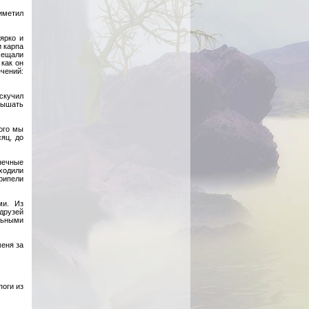
иметил
ярко и
 карпа
сещали
 как он
чений:
скучил
лышать
ого мы
яц, до
нечные
оходили
крипели
ми. Из
 друзей
льными
меня за
поги из