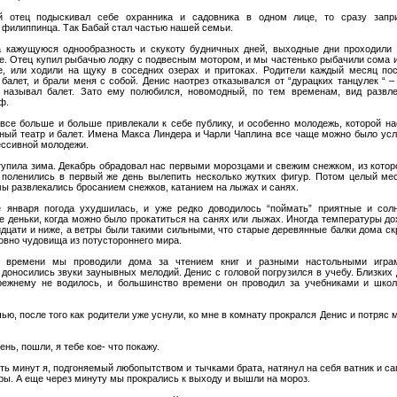
й отец подыскивал себе охранника и садовника в одном лице, то сразу запр
 филиппинца. Так Бабай стал частью нашей семьи.
 кажущуюся однообразность и скукоту будничных дней, выходные дни проходили 
. Отец купил рыбачью лодку с подвесным мотором, и мы частенько рыбачили сома и
е, или ходили на щуку в соседних озерах и притоках. Родители каждый месяц по
балет, и брали меня с собой. Денис наотрез отказывался от “дурацких танцулек “ –
 называл балет. Зато ему полюбился, новомодный, по тем временам, вид развле
ф.
все больше и больше привлекали к себе публику, и особенно молодежь, которой на
ный театр и балет. Имена Макса Линдера и Чарли Чаплина все чаще можно было ус
ессивной молодежи.
тупила зима. Декабрь обрадовал нас первыми морозцами и свежим снежком, из котор
 поленились в первый же день вылепить несколько жутких фигур. Потом целый мес
мы развлекались бросанием снежков, катанием на лыжах и санях.
 января погода ухудшилась, и уже редко доводилось “поймать” приятные и сол
е деньки, когда можно было прокатиться на санях или лыжах. Иногда температуры д
идцати и ниже, а ветры были такими сильными, что старые деревянные балки дома с
овно чудовища из потустороннего мира.
 времени мы проводили дома за чтением книг и разными настольными игра
доносились звуки заунывных мелодий. Денис с головой погрузился в учебу. Близких
режнему не водилось, и большинство времени он проводил за учебниками и шко
ю, после того как родители уже уснули, ко мне в комнату прокрался Денис и потряс 
ень, пошли, я тебе кое- что покажу.
ть минут я, подгоняемый любопытством и тычками брата, натянул на себя ватник и са
ры. А еще через минуту мы прокрались к выходу и вышли на мороз.