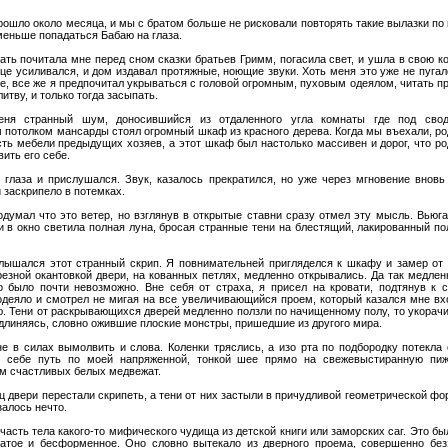
рошло около месяца, и мы с братом больше не рисковали повторять такие вылазки по
меньше попадаться Бабаю на глаза.
ать почитала мне перед сном сказки братьев Гримм, погасила свет, и ушла в свою к
це усиливался, и дом издавал протяжные, ноющие звуки. Хоть меня это уже не пугал
е, все же я предпочитал укрываться с головой огромным, пуховым одеялом, читать п
итву, и только тогда засыпать.
еня странный шум, доносившийся из отдаленного угла комнаты где под сво
 потолком мансарды стоял огромный шкаф из красного дерева. Когда мы въехали, ро
сть мебели предыдущих хозяев, а этот шкаф был настолько массивен и дорог, что р
ить его себе.
 глаза и прислушался. Звук, казалось прекратился, но уже через мгновение вновь 
 заскрипело в потемках.
одумал что это ветер, но взглянув в открытые ставни сразу отмел эту мысль. Вьюг
 и в окно светила полная луна, бросая странные тени на блестящий, лакированный п
лышался этот странный скрип. Я повнимательней пригляделся к шкафу и замер от 
резной окантовкой двери, на кованных петлях, медленно открывались. Да так медлен
о было почти невозможно. Вне себя от страха, я присел на кровати, подтянув к 
одеяло и смотрел не мигая на все увеличивающийся проем, который казался мне вх
. Тени от раскрывающихся дверей медленно ползли по начищенному полу, то укорачи
удлиняясь, словно ожившие плоские монстры, пришедшие из другого мира.
не в силах вымолвить и слова. Коленки тряслись, а изо рта по подбородку потекла
я себе путь по моей напряженной, тонкой шее прямо на свежевыстиранную пи
м счастливых белых медвежат.
ц двери перестали скрипеть, а тени от них застыли в причудливой геометрической фо
алось нечто.
часть тела какого-то мифического чудища из детской книги или заморских саг. Это бы
атое и бесформенное. Оно словно вытекало из дверного проема, совершенно без