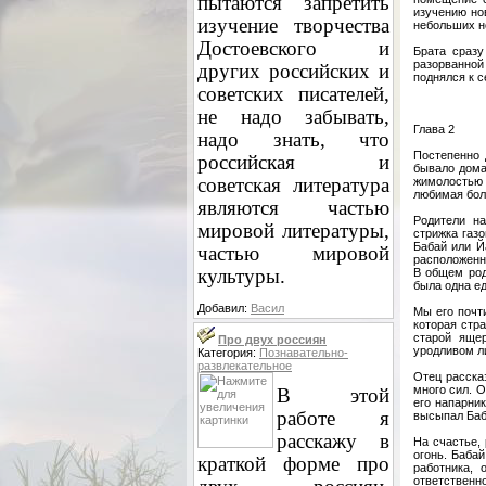
пытаются запретить
изучению но
изучение творчества
небольших н
Достоевского и
Брата сраз
разорванной 
других российских и
поднялся к с
советских писателей,
не надо забывать,
Глава 2
надо знать, что
Постепенно 
российская и
бывало дома
советская литература
жимолостью
любимая бол
являются частью
Родители на
мировой литературы,
стрижка газ
Бабай или Й
частью мировой
расположенн
культуры.
В общем род
была одна ед
Добавил:
Васил
Мы его почт
которая стр
старой яще
Про двух россиян
уродливом ли
Категория:
Познавательно-
развлекательное
Отец рассказ
много сил. 
В этой
его напарник
работе я
высыпал Баб
расскажу в
На счастье, 
огонь. Баба
краткой форме про
работника,
ответственно