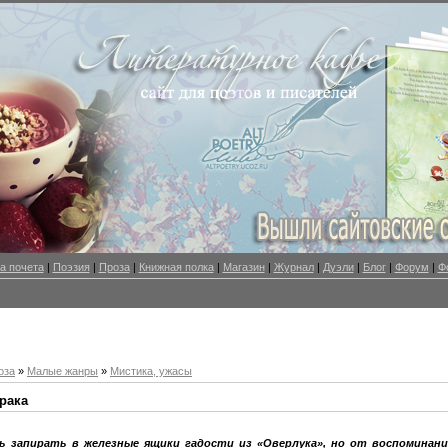
а почета
|
Поэзия
|
Проза
|
Книжная полка
|
Магазин
|
Журнал
|
Дуэли
|
Блог
|
Форум
|
Ф
оза
»
Малые жанры
»
Мистика, ужасы
рака
 запирать в железные ящики гадости из «Оверлука», но от воспоминан