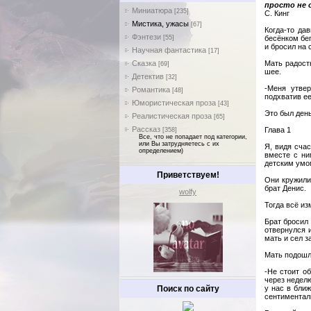
просто не 
Миниатюра
[235]
С. Кинг
Мистика, ужасы
[67]
Когда-то да
Фэнтези
[55]
бесёнком бе
и бросил на
Научная фантастика
[17]
Сказка
Мать радост
[69]
шее.
Детектив
[32]
-Меня утвер
Романтика
[48]
подхватив ее
Юмористическая проза
[43]
Это был ден
Реалистическая проза
[65]
Рассказ
Глава 1
[358]
Все, что не попадает под категории,
или Вы затрудняетесь с их
Я, видя сча
определением)
вместе с ни
детским умом
Приветствуем!
Они кружили
брат Денис.
wolfy
Тогда всё из
Брат бросил 
отвернулся 
мать и сел з
Мать подошла
-Не стоит о
через неделю
Поиск по сайту
у нас в бли
сентиментал