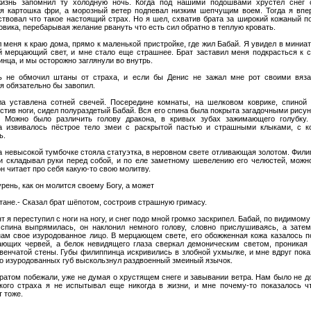
изнь запомнил ту холодную ночь. Когда под нашими подошвами хрустел снег 
я картошка фри, а морозный ветер подпевал низким шепчущим воем. Тогда я впе
ствовал что такое настоящий страх. Но я шел, схватив брата за широкий кожаный п
овика, перебарывая желание рвануть что есть сил обратно в теплую кровать.
л меня к краю дома, прямо к маленькой пристройке, где жил Бабай. Я увидел в мини
й мерцающий свет, и мне стало еще страшнее. Брат заставил меня подкрасться к 
нца, и мы осторожно заглянули во внутрь.
ть не обмочил штаны от страха, и если бы Денис не зажал мне рот своими вяз
я обязательно бы завопил.
а уставлена сотней свечей. Посередине комнаты, на шелковом коврике, спиной 
стив ноги, сидел полураздетый Бабай. Вся его спина была покрыта загадочными рису
. Можно было различить голову дракона, в кривых зубах зажимающего голубку.
а извивалось пёстрое тело змеи с раскрытой пастью и страшными клыками, с к
ь.
а невысокой тумбочке стояла статуэтка, в неровном свете отливающая золотом. Фил
и складывал руки перед собой, и по еле заметному шевелению его челюстей, можн
он читает про себя какую-то свою молитву.
урень, как он молится своему Богу, а может
тане.- Сказал брат шёпотом, состроив страшную гримасу.
т я переступил с ноги на ногу, и снег подо мной громко заскрипел. Бабай, по видимому
 спина выпрямилась, он наклонил немного голову, словно прислушиваясь, а затем
нам свое изуродованное лицо. В мерцающем свете, его обожженная кожа казалось п
ающих червей, а белок невидящего глаза сверкал демоническим светом, проникая 
венчатой стены. Губы филиппинца искривились в злобной ухмылке, и мне вдруг пока
го изуродованных губ выскользнул раздвоенный змеиный язычок.
братом побежали, уже не думая о хрустящем снеге и завывании ветра. Нам было не д
кого страха я не испытывал еще никогда в жизни, и мне почему-то показалось ч
 тоже.