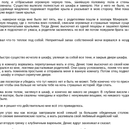
о полу, и отбрасывая огромную черную тень, занявшую половину пола и стен
омнаты. Существо вылезло полностью из шкафа и замерло. Ног у него не было, но
чудовище медленно поднимает подобие крыла и указывает в мою сторону. Мне пока
 уже видел такие крылья.
, наверное когда мне было лет пять, мы с родителями пошли в зоопарк Монреаля.
ную пещеру, где с потолка вниз головой, свисали огромные и страшные черные суще
 перепончатыми крыльями. Тогда Денис выскочил из одной пещеры и зашипел прямо
ак я подскочил от ужаса, а родители засмеялись но всё же потом пожурили брата за
вал что-то теплое под собой. Неприятный запах собственной мочи ворвался в ноздр
ыстро существо исчезло в шкафу, увлекая за собой все тени, и закрыв двери шкафа.
у в комнату ворвались перепуганные мать и отец. Денис тоже выскочил из своей ко
рался ко мне, локтями расталкивая родителей. Они сразу успокоились, поняв что мне
, а мать поменяла простыню и отправила меня в ванную комнату. Потом отец подвел
 шкафу и открыл скрипучие двери.
сам посмотри и убедись что тут никого нет и быть не может. Тебе конечно что-то прис
ме чтобы она больше не читала тебе на ночь страшных историй. Иди спать.
ожа всем телом, заглянул в шкаф, и конечно же никого не увидел. В глубине висели
ья матери, были свалены чемоданы и коробки с ненужными вещами, но никакого чудо
было.
ов я решил что действительно мне всё это привиделось.
ее утро мы как всегда завтракали всей семьей за большим обеденным столом
л свежие виннипежские газеты, а мать разливала свой любимый индийский чай.
ал вторую гренку с клубничным вареньем, Денис вдруг захихикал и сказал: