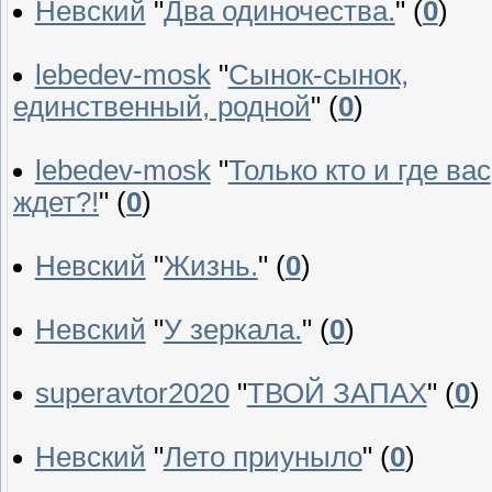
Невский
"
Два одиночества.
"
(
0
)
lebedev-mosk
"
Сынок-сынок,
единственный, родной
"
(
0
)
lebedev-mosk
"
Только кто и где вас
ждет?!
"
(
0
)
Невский
"
Жизнь.
"
(
0
)
Невский
"
У зеркала.
"
(
0
)
superavtor2020
"
ТВОЙ ЗАПАХ
"
(
0
)
Невский
"
Лето приуныло
"
(
0
)