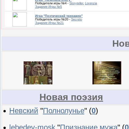
Победители игры №4 -
Storyteller
,
Lorenzia
Задание Игры №5
Игра "Поэтический тренажер"
Победитель игры №20 -
Secreto
Задание Игры №21
Но
Новая поэзия
Невский
"
Полнолунье
"
(
0
)
lebedev-mosk
"
Признание мужа
"
(
0