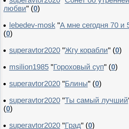
superavtor2020
"
Сонет об утренне
любви
"
(
0
)
lebedev-mosk
"
А мне сегодня 70 и 
(
0
)
superavtor2020
"
Жгу корабли
"
(
0
)
msilion1985
"
Гороховый суп
"
(
0
)
superavtor2020
"
Блины
"
(
0
)
superavtor2020
"
Ты самый лучший
(
0
)
superavtor2020
"
Град
"
(
0
)