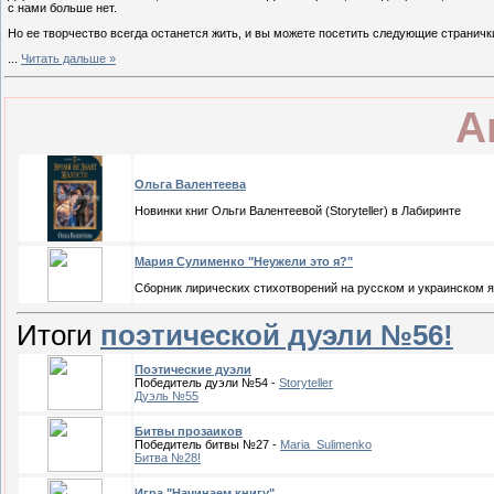
с нами больше нет.
Но ее творчество всегда останется жить, и вы можете посетить следующие страничк
...
Читать дальше »
А
Ольга Валентеева
Новинки книг Ольги Валентеевой (Storyteller) в Лабиринте
Мария Сулименко "Неужели это я?"
Сборник лирических стихотворений на русском и украинском 
Итоги
поэтической дуэли №56!
Поэтические дуэли
Победитель дуэли №54 -
Storyteller
Дуэль №55
Битвы прозаиков
Победитель битвы №27 -
Maria_Sulimenko
Битва №28!
Игра "Начинаем книгу"