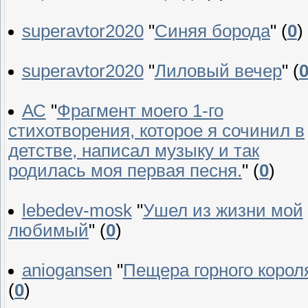
superavtor2020
"
Синяя борода
"
(
0
)
superavtor2020
"
Лиловый вечер
"
(
АС
"
Фрагмент моего 1-го
стихотворения, которое я сочинил в
детстве, написал музыку и так
родилась моя первая песня.
"
(
0
)
lebedev-mosk
"
Ушел из жизни мой
любимый
"
(
0
)
aniogansen
"
Пещера горного корол
(
0
)