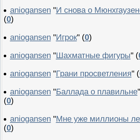
aniogansen
"
И снова о Мюнхгаузен
(
0
)
aniogansen
"
Игрок
"
(
0
)
aniogansen
"
Шахматные фигуры
"
(
aniogansen
"
Грани просветления
"
(
aniogansen
"
Баллада о плавильне
(
0
)
aniogansen
"
Мне уже миллионы ле
(
0
)