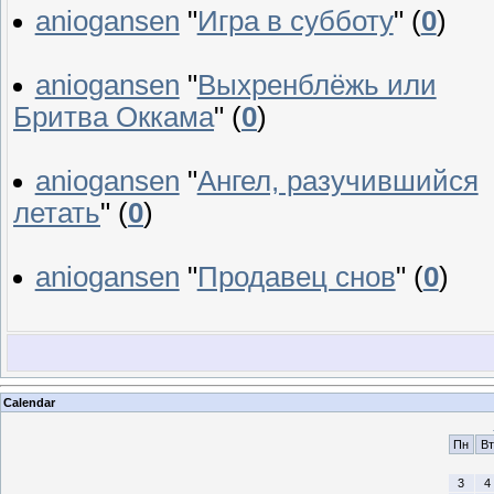
aniogansen
"
Игра в субботу
"
(
0
)
aniogansen
"
Выхренблёжь или
Бритва Оккама
"
(
0
)
aniogansen
"
Ангел, разучившийся
летать
"
(
0
)
aniogansen
"
Продавец снов
"
(
0
)
Calendar
Пн
Вт
3
4