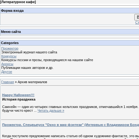
[
Литературное кафе
]
Форма входа
В
Ст
Меню сайта
Categories
Прожектор
Электронный журнал нашего сайта
Конкурсы
Конкурсы поэзии и прозы, проводящиеся на нашем сайте
Анонсы
Публикации наших авторов и др.
Другое
Главная
»
Архив материалов
Happy Halloween!!!
История праздника
Самхейн — один из четырех главных кельтских праздников, отмечавшийся 1 ноября
будучи чисто крест
...
Читать дальше »
Прожектор. Спецвыпуск "Окно в мир фэнтези" (Интервью с Владимиром Бонд
Когда поступило предложение написать статью об одном художнике-фантасте, это вы