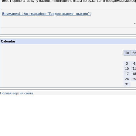
имя. Перелопатив кучу сайтов, я постепенно стала погружаться в неведомый мир о
Внимание!!! Арт-марафон "Гордое звание - шахтер"!
.
Calendar
Пн
Вт
3
4
10
11
17
18
24
25
31
Полная версия сайта