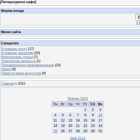
[
Литературное кафе
]
Форма входа
В
Ст
Меню сайта
Categories
В помощь поэту
[17]
В помощь писателю
[20]
Критические статьи
[7]
Творческие личности
[1]
Познавательно-развлекательное
[20]
Юмор
[9]
Новости мира искусства
[4]
Главная
»
2010
Январь 2010
Пн
Вт
Ср
Чт
Пт
Сб
Вс
1
2
3
4
5
6
7
8
9
10
11
12
13
14
15
16
17
18
19
20
21
22
23
24
25
26
27
28
29
30
31
Май 2010