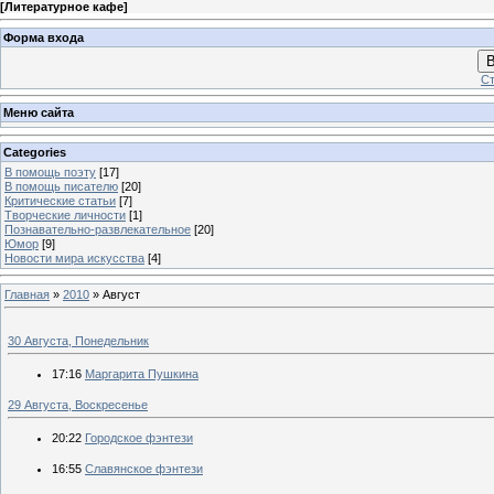
[
Литературное кафе
]
Форма входа
В
Ст
Меню сайта
Categories
В помощь поэту
[17]
В помощь писателю
[20]
Критические статьи
[7]
Творческие личности
[1]
Познавательно-развлекательное
[20]
Юмор
[9]
Новости мира искусства
[4]
Главная
»
2010
»
Август
30 Августа, Понедельник
17:16
Маргарита Пушкина
29 Августа, Воскресенье
20:22
Городское фэнтези
16:55
Славянское фэнтези