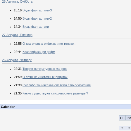
28 Августа, Суббота
15:16
Виды фантастики-3
14:50
Виды фантастики-2
14:34
Виды фантастики
27 Августа, Пятница
22:55
О глагольных рифмах и не только...
22:44
Классификации рифм
26 Августа, Четверг
22:31
Теория литературных жанров
21:59
О точных и неточных рифмах
21:39
Силлабо-тоническая система стихосложения
21:35
Какие существуют стихотворные размеры?
Calendar
Пн
Вт
2
3