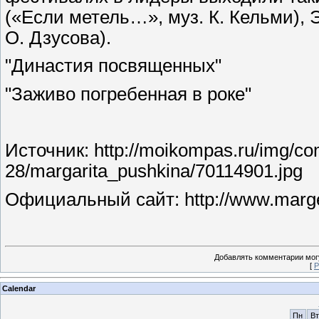
(«Если метель…», муз. К. Кельми),
О. Дзусова).
"Династия посвященных"
"Заживо погребенная в роке"
Источник: http://moikompas.ru/img/c
28/margarita_pushkina/70114901.jpg
Официальный сайт: http://www.marge
Добавлять комментарии могу
[
Р
Calendar
Пн
Вт