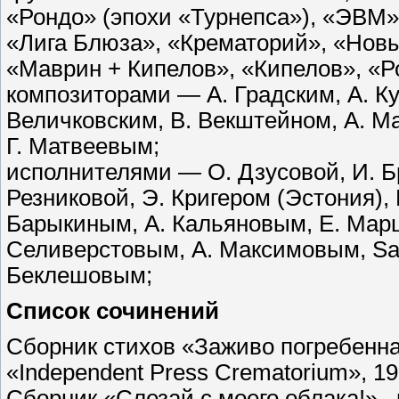
«Рондо» (эпохи «Турнепса»), «ЭВМ»
«Лига Блюза», «Крематорий», «Новы
«Маврин + Кипелов», «Кипелов», «Р
композиторами — А. Градским, А. Ку
Величковским, В. Векштейном, А. М
Г. Матвеевым;
исполнителями — О. Дзусовой, И. Б
Резниковой, Э. Кригером (Эстония), 
Барыкиным, А. Кальяновым, Е. Марц
Селиверстовым, А. Максимовым, Sa
Беклешовым;
Список сочинений
Сборник стихов «Заживо погребенна
«Independent Press Crematorium», 199
Сборник «Слезай с моего облака!» , 