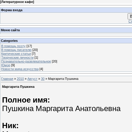
[
Литературное кафе
]
Форма входа
В
Ст
Меню сайта
Categories
В помощь поэту
[17]
В помощь писателю
[20]
Критические статьи
[7]
Творческие личности
[1]
Познавательно-развлекательное
[20]
Юмор
[9]
Новости мира искусства
[4]
Главная
»
2010
»
Август
»
30
» Маргарита Пушкина
Маргарита Пушкина
Полное имя:
Пушкина Маргарита Анатольевна
Ник: