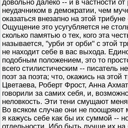
довольно далеко -- и в частности о
неудачником в демократии, чем муче
оказаться внезапно на этой трибуне
Ощущение это усугубляется не столь
сколько памятью о тех, кого эта чес
называется, "урби эт орби" с этой 
не находит себе в вас выхода. Един
подобным положением, это то прост
всего стилистическим -- писатель не
поэт за поэта; что, окажись на это
Цветаева, Роберт Фрост, Анна Ахмат
говорили за самих себя, и, возмож
неловкость. Эти тени смущают меня
Во всяком случае они не поощряют 
я кажусь себе как бы их суммой -- н
отдельности. Ибо быть лучше их на