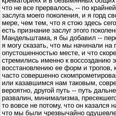
крематориях и в безымянных общих м
что не все прервалось, -- по крайне
заслуга моего поколения, и я горд 
мере, чем тем, что я стою здесь сего
есть признание заслуг этого поколе
Мандельштама, я бы добавил -- пер
я могу сказать, что мы начинали на 
опустошенностью месте, и что скоре
стремились именно к воссозданию э
восстановлению ее форм и тропов, 
часто совершенно скомпрометиров
или казавшимся нам таковым, совр
вероятно, другой путь -- путь даль
развалин, минимализма, пресекшего
то вовсе не потому, что он казался
что мы были чрезвычайно одушевле