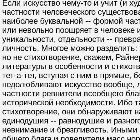
Если искусство чему-то и учит (и художника -- в первую голову), то именно частности человеческого существования. Будучи наиболее древней -- и наиболее буквальной -- формой частного предпринимательства, оно вольно или невольно поощряет в человеке именно его ощущение индивидуальности, уникальности, отдельности -- превращая его из общественного животного в личность. Многое можно разделить: хлеб, ложе, убеждения, возлюбленную -- но не стихотворение, скажем, Райнера Марии Рильке. Произведения искусства, литературы в особенности и стихотворение в частности обращаются к человеку тет-а-тет, вступая с ним в прямые, без посредников, отношения. За это-то и недолюбливают искусство вообще, литературу в особенности и поэзию в частности ревнители всеобщего блага, повелители масс, глашатаи исторической необходимости. Ибо там, где прошло искусство, где прочитано стихотворение, они обнаруживают на месте ожидаемого согласия и единодушия -- равнодушие и разноголосие, на месте решимости к действию -- невнимание и брезгливость. Иными словами, в нолики, которыми ревнители общего блага и повелители масс норовят оперировать, искуство вписывает "точку-точку-запятую с минусом", превращая каждый нолик в пусть не всегда привлекательную, но человеческую рожицу. Великий Баратынский, говоря о своей Музе, охарактеризовал ее как обладающую "лица необщим выраженьем". В приобретении этого необщего выражения и состоит, видимо, смысл индивидуального существования, ибо к необщности этой мы подготовлены уже как бы генетически. Независимо от того, является человек писателем или читателем, задача его состоит в том, чтобы прожить свою собственную, а не навязанную или предписанную извне, даже самым благородным образом выглядящую жизнь. Ибо она у каждого из нас только одна, и мы хорошо знаем, чем все это кончается. Было бы досаднно израсходовать этот единственный шанс на повторение чужой внешности, чужого опыта, на тавтологию -- тем более обидно, что глашатаи исторической необходимости, по чьему наущению человек на тавтологию эту готов согласиться, в гроб с ним вместе не лягут и спасибо не скажут. Язык и, думается, литература -- вещи более древние, неизбежные, долговечные, чем любая форма общественной организации. Негодование, ирония или безразличие, выражаемое литературой по отношению к государству, есть, по существу, реакция постоянного, лучше сказать -- бесконечного, по отношению к временному, ограниченному. По крайней мере, до тех пор пока государство позволяет себе вмешиваться в дела литературы, литература имеет право вмешиваться в дела государства. Политическая система, форма общественного устройства, как всякая система вообще, есть, по определению, форма прошедшего времени, пытающаяся навязать себя настоящему (а зачастую и будущему), и человек, чья профессия язык, -- последний, кто может позволить себе позабыть об этом. Подлинной опасностью для писателя является не только возможность (часто реальность) преследований со стороны государства, сколько возможность оказаться загипнотизированным его, государства, монструозными или претерпевающими изменения к лучшему -- но всегда временными -- очертаниями. Философия государства, его этика, не говоря уже о его эстетике -- всегда "вчера"; язык, литература -- всегда "сегодня" и часто -- особенно в случае ортодоксальности той или иной системы -- даже и "завтра". Одна из заслуг литературы и состоит в том, что она помогает человеку уточнить время его существования, отличить себя в толпе как предшественников, так и себе подобных, избежать тавтологии, то есть участи, известной иначе под почетным названием "жертвы истории". Искуство вообще и литература в частности тем и замечательно, тем и отличается от жизни, что всегда бежит повторения. В обыденной жизни вы можете рассказать один и тот же анекдот трижды и трижды, вызвав смех, оказаться душою общества. В искусстве подобная форма поведения именуется "клише". Искусство есть орудие безоткатное, и развитие его определяется не индивидуальностью художника, но динамикой и логикой самого материала, предыдущей историей средств, требующих найти (или подсказывающих) всякий раз качественно новое эстетическое решение. Обладающее собственной генеалогией, динамикой, логикой и будущим, искусство не синонимично, но, в лучшем случае, параллельно истории, и способом его существования является создание всякий раз новой эстетической реальности. Вот почему оно часто оказывается "впереди прогресса", впереди истории, основным инструментом которой является -- не уточнить ли нам Маркса? -- именно клише. На сегодняшний день чрезвычайно распространено утверждение, будто писатель, поэт в особенности, должен пользоваться в своих произведениях языком улицы, языком толпы. При всей своей кажущейся демократичности и и осязаемых практических выгодах для писателя, утверждение это вздорно и представляет собой попытку подчинить искусство, в данном случае литературу, истории. Только