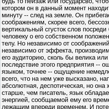
будь то пейзаж или государсво, что
котором он в данный момент находитс
минуту -- след на земле. Он прибега
соображениям, скорее всего, бессо
вертикальный сгусток слов посреди 
человеку о его собственном положен
телу. Но независимо от соображений,
независимо от эффекта, производимо
его аудиторию, сколь бы велика или
последствие этого предприятия -- о
языком, точнее -- ощущение немедле
всего, что на нем уже высказано, на
абсолютная, деспотическая, но она 
старше, чем писатель, язык облада
энергией, сообщаемой ему его врем
лежащим впереди временем. И потен