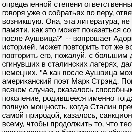
определенной степени ответственны
говоря уже о собратьях по перу, отв
возникшую. Она, эта литература, не
памяти, как это может показаться с
после Аушвица?" -- вопрошает Адорн
историей, может повторить тот же во
повторить его, пожалуй, с большим 
сгинувших в сталинских лагерях, да
немецких. "А как после Аушвица можн
американский поэт Марк Стрэнд. Пок
всяком случае, оказалось способным
поколение, родившееся именно тогд
полную мощность, когда Сталин пре
самой природой, казалось, санкцион
всему, чтобы продолжить то, что те