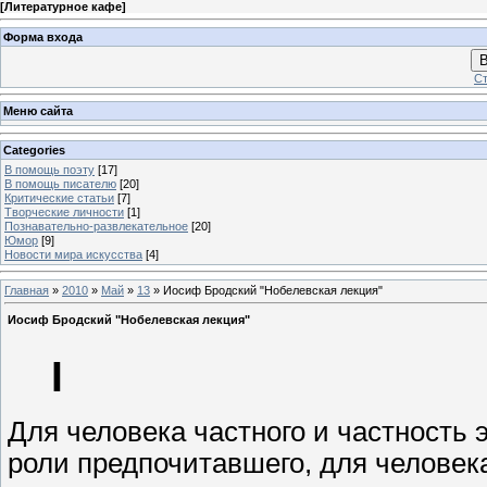
[
Литературное кафе
]
Форма входа
В
Ст
Меню сайта
Categories
В помощь поэту
[17]
В помощь писателю
[20]
Критические статьи
[7]
Творческие личности
[1]
Познавательно-развлекательное
[20]
Юмор
[9]
Новости мира искусства
[4]
Главная
»
2010
»
Май
»
13
» Иосиф Бродский "Нобелевская лекция"
Иосиф Бродский "Нобелевская лекция"
I
Для человека частного и частность
роли предпочитавшего, для человек