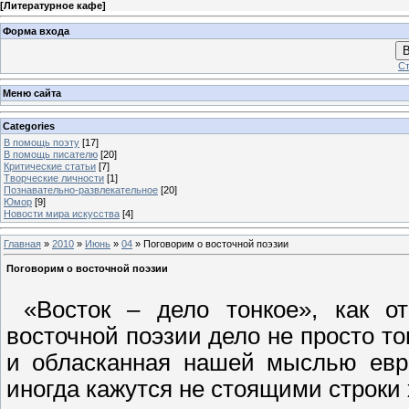
[
Литературное кафе
]
Форма входа
В
Ст
Меню сайта
Categories
В помощь поэту
[17]
В помощь писателю
[20]
Критические статьи
[7]
Творческие личности
[1]
Познавательно-развлекательное
[20]
Юмор
[9]
Новости мира искусства
[4]
Главная
»
2010
»
Июнь
»
04
» Поговорим о восточной поэзии
Поговорим о восточной поэзии
«Восток – дело тонкое», как от
восточной поэзии дело не просто т
и обласканная нашей мыслью евро
иногда кажутся не стоящими строки 