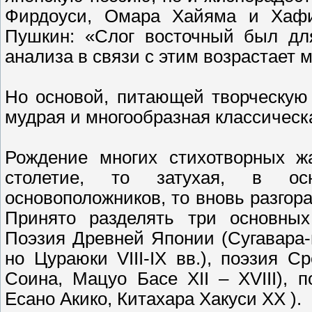
Фирдоуси, Омара Хайяма и Хафи
Пушкин: «Слог восточный был дл
анализа в связи с этим возрастает м
Но основой, питающей творческую 
мудрая и многообразная классическ
Рождение многих стихотворных ж
столетие, то затухая, в осн
основоположников, то вновь разго
Принято разделять три основных
Поэзия Древней Японии (Сугавара-
но Цураюки VIII-IX вв.), поэзия С
Соина, Мацуо Басе XII – XVIII), 
Есано Акико, Китахара Хакуси XX ).