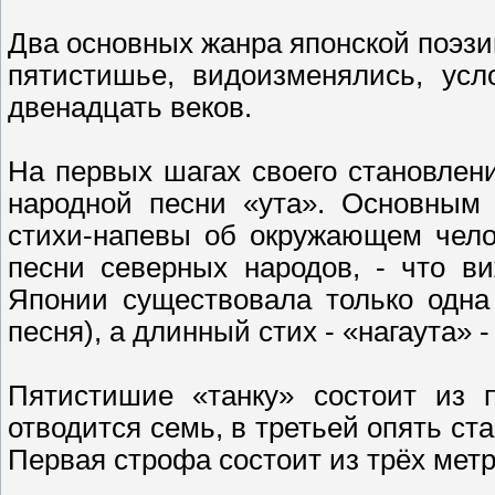
Два основных жанра японской поэзии х
пятистишье, видоизменялись, усл
двенадцать веков.
На первых шагах своего становлен
народной песни «ута». Основным
стихи-напевы об окружающем челов
песни северных народов, - что в
Японии существовала только одна 
песня), а длинный стих - «нагаута» 
Пятистишие «танку» состоит из п
отводится семь, в третьей опять ста
Первая строфа состоит из трёх метри