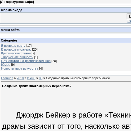
[
Литературное кафе
]
Форма входа
В
Ст
Меню сайта
Categories
В помощь поэту
[17]
В помощь писателю
[20]
Критические статьи
[7]
Творческие личности
[1]
Познавательно-развлекательное
[20]
Юмор
[9]
Новости мира искусства
[4]
Главная
»
2010
»
Июнь
»
06
» Создание ярких многомерных персонажей
Создание ярких многомерных персонажей
Джордж Бейкер в работе «Техник
драмы зависит от того, насколько а