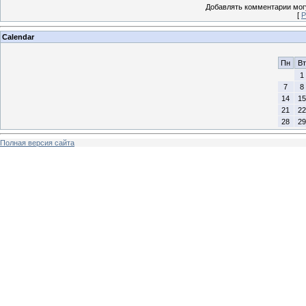
Добавлять комментарии могу
[
Р
Calendar
Пн
Вт
1
7
8
14
15
21
22
28
29
Полная версия сайта