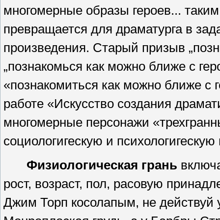
многомерные образы героев... таки
превращается для драматурга в зада
произведения.
Старый призыв „позна
„познакомься как можно ближе с гер
«познакомиться как можно ближе с 
работе «Искусство создания драмат
многомерные персонажи «трехгранн
социологигескую и психологигескую 
Физиологическая грань
включа
рост,
возраст, пол, расовую принадле
Джим
Торп косолапым, не действуй 