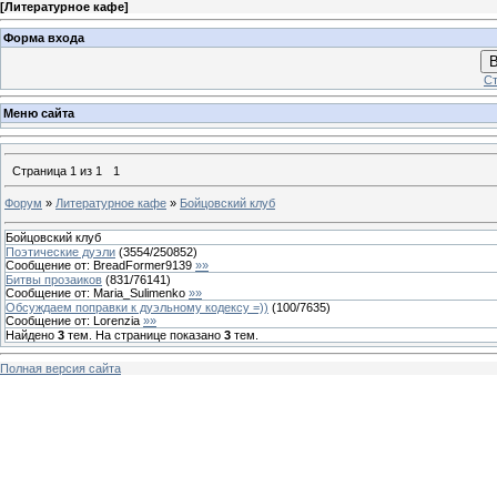
[
Литературное кафе
]
Форма входа
В
Ст
Меню сайта
Страница
1
из
1
1
Форум
»
Литературное кафе
»
Бойцовский клуб
Бойцовский клуб
Поэтические дуэли
(
3554
/
250852
)
Сообщение от:
BreadFormer9139
»»
Битвы прозаиков
(
831
/
76141
)
Сообщение от:
Maria_Sulimenko
»»
Обсуждаем поправки к дуэльному кодексу =))
(
100
/
7635
)
Сообщение от:
Lorenzia
»»
Найдено
3
тем. На странице показано
3
тем.
Полная версия сайта