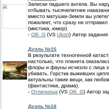
Записки падшего ангела. Вы нар
отбывать тысячелетнее наказани
вместо матушки-Земли вы улете
пожалеет, что сразу не отправил 
(мистика, юмор).
-
Olli_G
(VS
Ukon
) Автор задания
Дуэль №15
В результате техногенной катас
настолько, что планета оказала
флоры и фауны исчезло с лица з
убивать. Горстка выживших цепля
актуальны такие вещи, как любов
(фантастика, драма).
-
Отличница
(VS
Olli_G
) Автор за
Дуэль №16