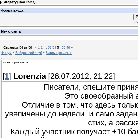
[
Литературное кафе
]
Форма входа
В
Ст
Меню сайта
Страница
54
из
56
«
1
2
…
52
53
54
55
56
»
Форум
»
Бойцовский клуб
»
Битвы прозаиков
Битвы прозаиков
[
1
]
Lorenzia
[26.07.2012, 21:22]
Писатели, спешите принят
Это своеобразный а
Отличие в том, что здесь толь
увеличены до недели, и само задан
стих, а расск
Каждый участник получает +10 ба