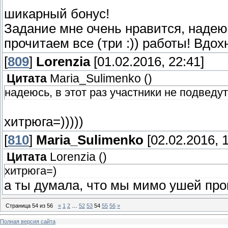
шикарный бонус!
Задание мне очень нравится, надеюс
прочитаем все (три :)) работы! Вдох
[
809
]
Lorenzia
[01.02.2016, 22:41]
Цитата
Maria_Sulimenko
(
)
надеюсь, в этот раз участники не подведут
хитрюга=)))))
[
810
]
Maria_Sulimenko
[02.02.2016, 1
Цитата
Lorenzia
(
)
хитрюга=)
а ты думала, что мы мимо ушей про
Страница
54
из
56
«
1
2
…
52
53
54
55
56
»
Полная версия сайта