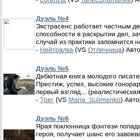
Дуэль №4
Экстрасенс работает частным де
способности в раскрытии дел, з
случай из практики запомнится на
-
Нейтралка
(VS
Отличница
) Авт
Дуэль №5
Дебютная книга молодого писате
Престиж, успех, высокие гонорары
первый взгляд... (реалистическая
-
Трег
(VS
Maria_Sulimenko
) Авт
Дуэль №6
Ярая поклонница фэнтези попада
героя, получает шанс его завоев