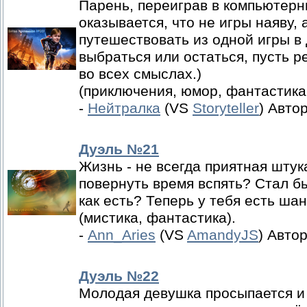
Парень, переиграв в компьютерны
оказывается, что не игры наяву, 
путешествовать из одной игры в 
выбраться или остаться, пусть р
во всех смыслах.)
(приключения, юмор, фантастика,
-
Нейтралка
(VS
Storyteller
) Авто
Дуэль №21
Жизнь - не всегда приятная штук
повернуть время вспять? Стал бы
как есть? Теперь у тебя есть шан
(мистика, фантастика).
-
Ann_Aries
(VS
AmandyJS
) Авто
Дуэль №22
Молодая девушка просыпается и 