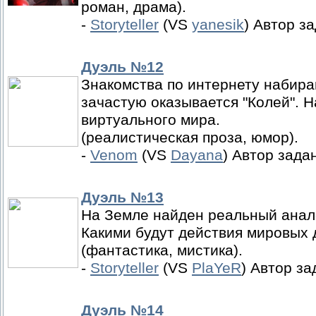
роман, драма).
-
Storyteller
(VS
yanesik
) Автор з
Дуэль №12
Знакомства по интернету набираю
зачастую оказывается "Колей". 
виртуального мира.
(реалистическая проза, юмор).
-
Venom
(VS
Dayana
) Автор зада
Дуэль №13
На Земле найден реальный аналог
Какими будут действия мировых 
(фантастика, мистика).
-
Storyteller
(VS
PlaYeR
) Автор за
Дуэль №14