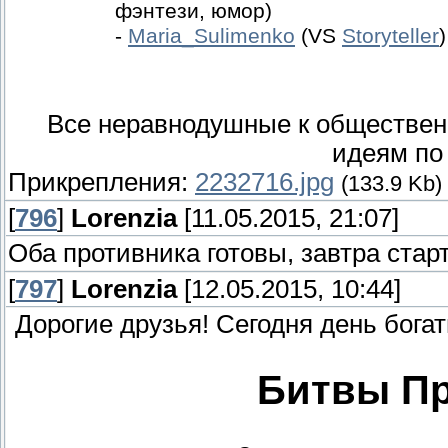
фэнтези, юмор)
-
Maria_Sulimenko
(VS
Storyteller
Все неравнодушные к обществен
идеям по
Прикрепления:
2232716.jpg
(133.9 Kb)
[
796
]
Lorenzia
[11.05.2015, 21:07]
Оба противника готовы, завтра стар
[
797
]
Lorenzia
[12.05.2015, 10:44]
Дорогие друзья! Сегодня день бога
Битвы Пр