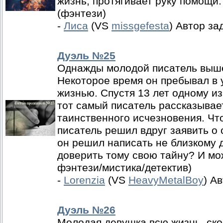
жизнь, протягивает руку помощи.
(фэнтези)
-
Лиса
(VS
missgefesta
) Автор за
Дуэль №25
Однажды молодой писатель вышел
Некоторое время он пребывал в у
жизнью. Спустя 13 лет одному из
тот самый писатель рассказывае
таинственного исчезновения. Чт
писатель решил вдруг заявить о 
он решил написать не близкому д
доверить тому свою тайну? И мо
фэнтези/мистика/детектив)
-
Lorenzia
(VS
HeavyMetalBoy
) А
Дуэль №26
Молодая девушка всю жизнь, ско