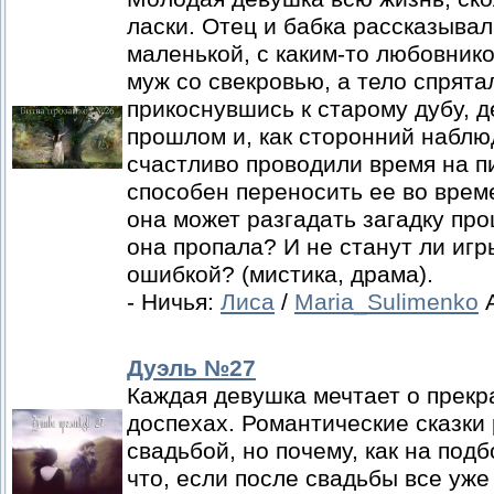
ласки. Отец и бабка рассказывал
маленькой, с каким-то любовник
муж со свекровью, а тело спрята
прикоснувшись к старому дубу, д
прошлом и, как сторонний наблюд
счастливо проводили время на п
способен переносить ее во време
она может разгадать загадку пр
она пропала? И не станут ли иг
ошибкой? (мистика, драма).
- Ничья:
Лиса
/
Maria_Sulimenko
А
Дуэль №27
Каждая девушка мечтает о прекр
доспехах. Романтические сказки
свадьбой, но почему, как на под
что, если после свадьбы все уже 