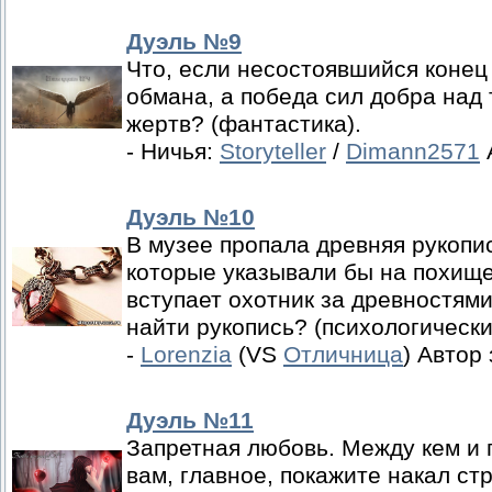
Дуэль №9
Что, если несостоявшийся конец 
обмана, а победа сил добра на
жертв? (фантастика).
- Ничья:
Storyteller
/
Dimann2571
Дуэль №10
В музее пропала древняя рукопис
которые указывали бы на похищен
вступает охотник за древностям
найти рукопись? (психологически
-
Lorenzia
(VS
Отличница
) Автор
Дуэль №11
Запретная любовь. Между кем и 
вам, главное, покажите накал ст