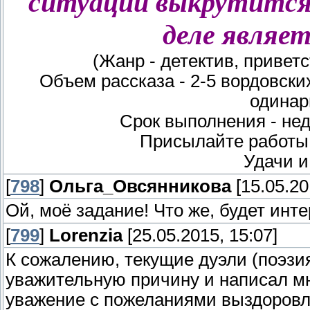
ситуации выкрутится
деле являе
(Жанр - детектив, привет
Объем рассказа - 2-5 вордовск
одинар
Срок выполнения - нед
Присылайте работы
Удачи и
[
798
]
Ольга_Овсянникова
[15.05.20
Ой, моё задание! Что же, будет инте
[
799
]
Lorenzia
[25.05.2015, 15:07]
К сожалению, текущие дуэли (поэзия
уважительную причину и написал мне
уважение с пожеланиями выздоровлен