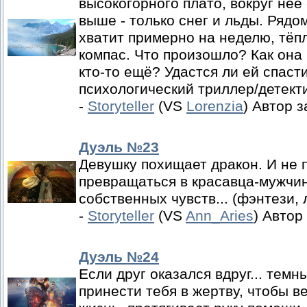
высокогорного плато, вокруг неё
выше - только снег и льды. Рядо
хватит примерно на неделю, тёп
компас. Что произошло? Как она
кто-то ещё? Удастся ли ей спаст
психологический триллер/детект
-
Storyteller
(VS
Lorenzia
) Автор 
Дуэль №23
Девушку похищает дракон. И не 
превращаться в красавца-мужчин
собственных чувств... (фэнтези
-
Storyteller
(VS
Ann_Aries
) Автор
Дуэль №24
Если друг оказался вдруг... темн
принести тебя в жертву, чтобы в