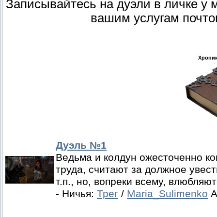
Записывайтесь на дуэли в личке у 
вашим услугам почто
Хроник
Дуэль №1
Ведьма и колдун ожесточенно ко
труда, считают за должное увес
т.п., но, вопреки всему, влюбляю
- Ничья:
Трег
/
Maria_Sulimenko
А