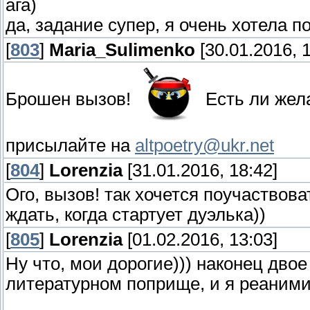
ага)
да, задание супер, я очень хотела п
[
803
]
Maria_Sulimenko
[30.01.2016, 1
Брошен вызов!
Есть ли жел
присылайте на
altpoetry@ukr.net
[
804
]
Lorenzia
[31.01.2016, 18:42]
Ого, вызов! так хочется поучаствова
ждать, когда стартует дуэлька))
[
805
]
Lorenzia
[01.02.2016, 13:03]
Ну что, мои дорогие))) наконец дво
литературном поприще, и я реаними