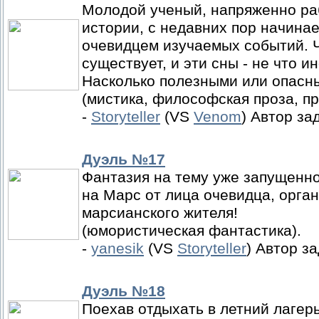
Молодой ученый, напряженно ра
истории, с недавних пор начинае
очевидцем изучаемых событий. Ч
существует, и эти сны - не что 
Насколько полезными или опасн
(мистика, философская проза, п
-
Storyteller
(VS
Venom
) Автор за
Дуэль №17
Фантазия на тему уже запущенн
на Марс от лица очевидца, орган
марсианского жителя!
(юмористическая фантастика).
-
yanesik
(VS
Storyteller
) Автор з
Дуэль №18
Поехав отдыхать в летний лагер