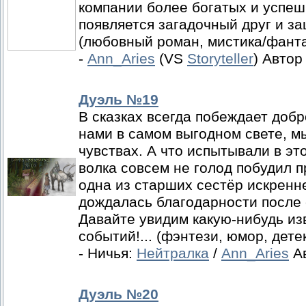
компании более богатых и успеш
появляется загадочный друг и за
(любовный роман, мистика/фанта
-
Ann_Aries
(VS
Storyteller
) Автор
Дуэль №19
В сказках всегда побеждает добр
нами в самом выгодном свете, м
чувствах. А что испытывали в эт
волка совсем не голод побудил 
одна из старших сестёр искренн
дождалась благодарности после 
Давайте увидим какую-нибудь из
событий!... (фэнтези, юмор, детек
- Ничья:
Нейтралка
/
Ann_Aries
Ав
Дуэль №20