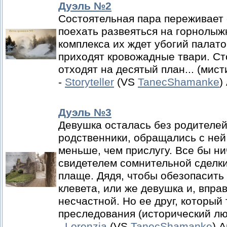
Дуэль №2
Состоятельная пара переживает
поехать развеяться на горнолыж
комплекса их ждет убогий палат
приходят кровожадные твари. Ст
отходят на десятый план... (мист
-
Storyteller
(VS
TanecShamanke
)
Дуэль №3
Девушка осталась без родителей
родственники, обращались с ней
меньше, чем прислугу. Все бы н
свидетелем сомнительной сделки
плаще. Дядя, чтобы обезопасить 
клевета, или же девушка и, вправ
несчастной. Но ее друг, который
преследования (исторический лю
-
Lorenzia
(VS
TanecShamanke
) 