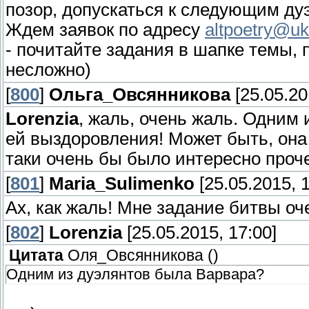
позор, допускаться к следующим дуэ
Ждем заявок по адресу
altpoetry@uk
- почитайте задания в шапке темы, 
несложно)
[
800
]
Ольга_Овсянникова
[25.05.20
Lorenzia
, жаль, очень жаль. Одним
ей выздоровления! Может быть, она
таки очень бы было интересно проче
[
801
]
Maria_Sulimenko
[25.05.2015, 1
Ах, как жаль! Мне задание битвы оч
[
802
]
Lorenzia
[25.05.2015, 17:00]
Цитата
Оля_Овсянникова
(
)
Одним из дуэлянтов была Варвара?