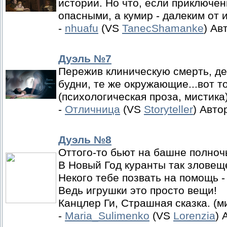
истории. Но что, если приключе
опасными, а кумир - далеким от
-
nhuafu
(VS
TanecShamanke
) Ав
Дуэль №7
Пережив клиническую смерть, д
будни, те же окружающие...вот т
(психологическая проза, мистика)
-
Отличница
(VS
Storyteller
) Авто
Дуэль №8
Оттого-то бьют на башне полноч
В Новый Год куранты так зловещ
Некого тебе позвать на помощь -
Ведь игрушки это просто вещи!
Канцлер Ги, Страшная сказка. (м
-
Maria_Sulimenko
(VS
Lorenzia
) 