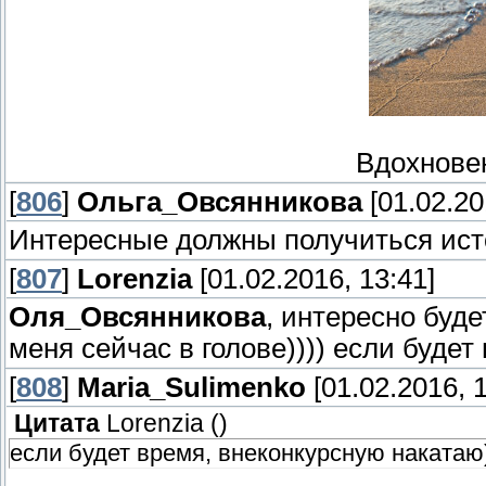
Вдохновен
[
806
]
Ольга_Овсянникова
[01.02.20
Интересные должны получиться ист
[
807
]
Lorenzia
[01.02.2016, 13:41]
Оля_Овсянникова
, интересно буде
меня сейчас в голове)))) если будет
[
808
]
Maria_Sulimenko
[01.02.2016, 1
Цитата
Lorenzia
(
)
если будет время, внеконкурсную накатаю