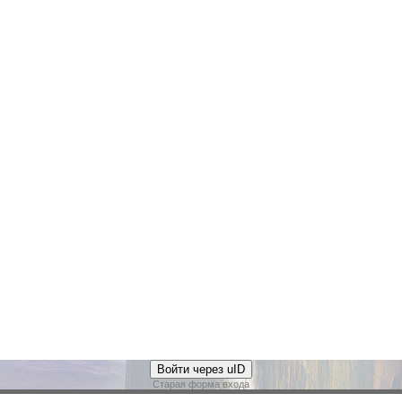
Войти через uID
Старая форма входа