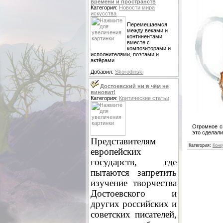
времени и пространств
Категория:
Новости мира
искусства
Перемещаемся
между веками и
континентами
вместе с
композиторами и
исполнителями, поэтами и
актёрами
Добавил:
Skorodinski
Достоевский ни в чём не
виноват!
Категория:
Критические статьи
Огромное сп
это сделали!!
Представителям
Категория
:
Конк
европейских
государств, где
пытаются запретить
изучение творчества
Достоевского и
других российских и
советских писателей,