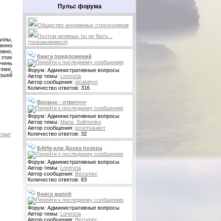
Пульс форума
Общество анонимных стихоголиков
Поэтом можешь ты не быть...
аллы,
(познакомимся)
бенно
ожно,
Книга предложений
 этих
очень
теме,
Форум: Административные вопросы
рошей
Автор темы:
Lorenzia
Автор сообщения:
idcatalyst
Количество ответов: 316
Вопрос - ответ>>>
Форум: Административные вопросы
Автор темы:
Maria_Sulimenko
Автор сообщения:
розеткацвет
Количество ответов: 32
там!
БАНя или Доска позора
Форум: Административные вопросы
Автор темы:
Lorenzia
Автор сообщения:
Bezumec
Количество ответов: 83
Книга жалоб
Форум: Административные вопросы
Автор темы:
Lorenzia
Автор сообщения:
Bezumec