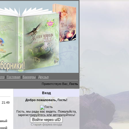
ото
|
Гостевая
|
Баннеры
|
Друзья
Приветствую Вас,
Гость
Вход
Добро пожаловать, Гость!
21:49
Гость, мы рады вас видеть. Пожалуйста,
зарегистрируйтесь или авторизуйтесь!
Войти через uID
амый
Старая форма входа
енной