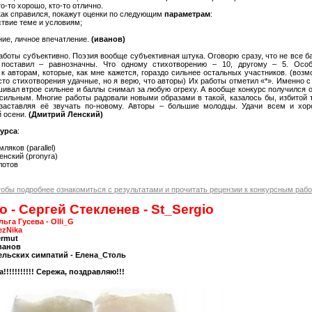
то-то хорошо, кто-то отлично.
 как справился, покажут оценки по следующим
параметрам
:
ствие теме и условиям;
ние, личное впечатление.
(иванов)
боты субъективно. Поэзия вообще субъективная штука. Оговорю сразу, что не все б
 поставил – равнозначны. Что одному стихотворению – 10, другому – 5. Осо
к авторам, которые, как мне кажется, гораздо сильнее остальных участников. (возм
сто стихотворения удачные, но я верю, что авторы) Их работы отметил «*». Именно с
шивал втрое сильнее и баллы снимал за любую огреху. А вообще конкурс получился 
сильным. Многие работы радовали новыми образами в такой, казалось бы, избитой 
 заставляя её звучать по-новому. Авторы – большие молодцы. Удачи всем и хо
й осени.
(Дмитрий Ленский)
урса
:
ляков (parallel)
енский (pronyra)
лотов
тобы подробнее ознакомиться с результатами и прочитать рецензии к конкурсным рабо
о - Сергей Стекленев - St_Sergio
льга Гусева - Olli_G
ezNika
ermut
иванов
ельских симпатий - Елена_Столь
!!!!!!!!!! Сережа, поздравляю!!!