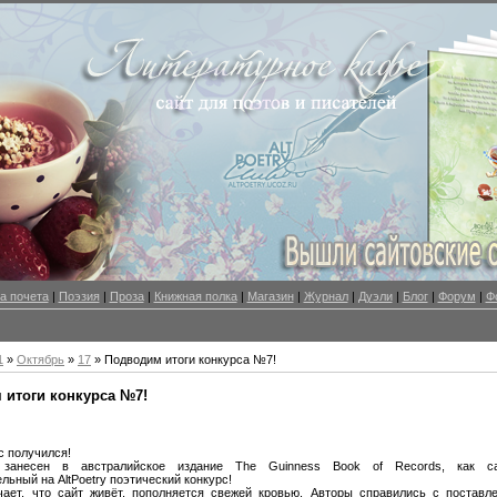
а почета
|
Поэзия
|
Проза
|
Книжная полка
|
Магазин
|
Журнал
|
Дуэли
|
Блог
|
Форум
|
Ф
1
»
Октябрь
»
17
» Подводим итоги конкурса №7!
 итоги конкурса №7!
с получился!
занесен в австралийское издание The Guinness Book of Records, как с
льный на AltPoetry поэтический конкурс!
чает, что сайт живёт, пополняется свежей кровью. Авторы справились с поставл