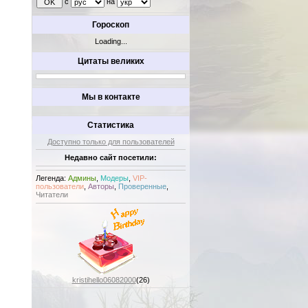
с
на
Гороскоп
Loading...
Цитаты великих
Мы в контакте
Статистика
Доступно только для пользователей
Недавно сайт посетили:
Легенда:
Админы
,
Модеры
,
VIP-
пользователи
,
Авторы
,
Проверенные
,
Читатели
kristihello06082000
(26)