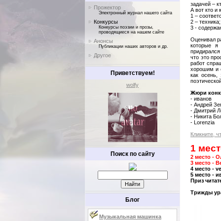
задачей – к
Прожектор
А вот кто и
Электронный журнал нашего сайта
1 – соответ
Конкурсы
2 – техника;
Конкурсы поэзии и прозы,
3 - содержа
проводящиеся на нашем сайте
Оценивал ра
Анонсы
которые я
Публикации наших авторов и др.
придирался 
Другое
что это про
работ спра
хорошим и 
Приветствуем!
как осень,
поэтическо
wolfy
Жюри конк
- иванов
- Андрей Зем
- Дмитрий Л
- Никита Бо
- Lorenzia
Кликните, ч
1 мест
Поиск по сайту
2 место - О
3 место - B
4 место - v
5 место - 
Приз читат
Трижды ура!
Блог
Музыкальная машинка