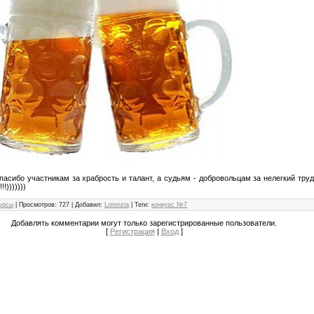
асибо участникам за храбрость и талант, а судьям - добровольцам за нелегкий тру
!)))))))
урсы
|
Просмотров
: 727 |
Добавил
:
Lorenzia
|
Теги
:
конкурс №7
Добавлять комментарии могут только зарегистрированные пользователи.
[
Регистрация
|
Вход
]