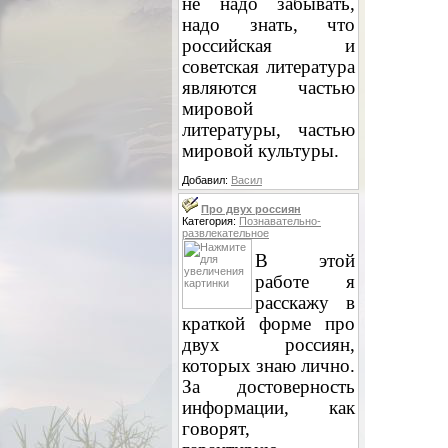
не надо забывать,
надо знать, что
российская и
советская литература
являются частью
мировой
литературы, частью
мировой культуры.
Добавил:
Васил
Про двух россиян
Категория:
Познавательно-
развлекательное
В этой
работе я
расскажу в
краткой форме про
двух россиян,
которых знаю лично.
За достоверность
информации, как
говорят,