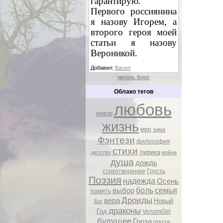
гарантирую.
Первого россиянина
я назову Игорем, а
второго героя моей
статьи я назову
Вероникой.
Добавил:
Васил
читать блог
Облако тегов
любовь
юмор
жизнь
мир
зима
Фэнтези
философия
стихи
лирика
детство
война
душа
дождь
стихотворение
Грусть
Поэзия
надежда
Осень
боль
семья
выбор
память
Дроиды
вера
Новый
Бог
драконы
Год
VenomGirl
будущее
Гроза
проза