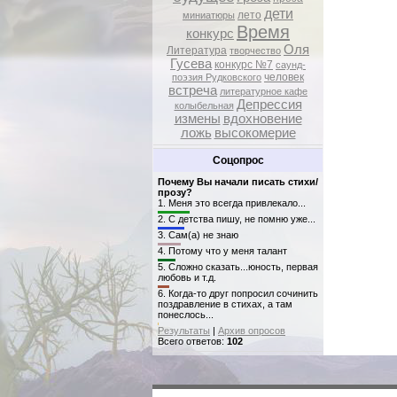
дети
лето
миниатюры
Время
конкурс
Оля
Литература
творчество
Гусева
конкурс №7
саунд-
человек
поэзия Рудковского
встреча
литературное кафе
Депрессия
колыбельная
измены
вдохновение
ложь
высокомерие
Соцопрос
Почему Вы начали писать стихи/
прозу?
1.
Меня это всегда привлекало...
2.
С детства пишу, не помню уже...
3.
Сам(а) не знаю
4.
Потому что у меня талант
5.
Сложно сказать...юность, первая
любовь и т.д.
6.
Когда-то друг попросил сочинить
поздравление в стихах, а там
понеслось...
Результаты
|
Архив опросов
Всего ответов:
102