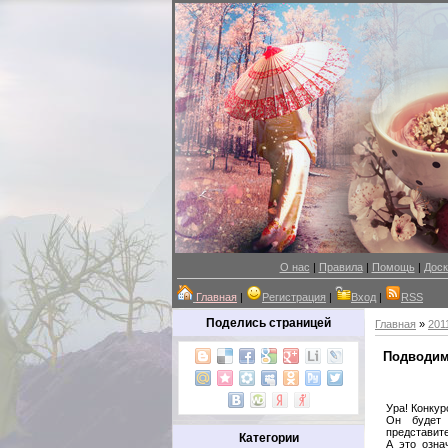
О нас
|
Правила
|
Помощь
|
Доск
Главная
|
Регистрация
|
Вход
|
RSS
Поделись страницей
Главная
»
201
Подводим
Ура! Конкур
Он будет 
представите
Категории
А это озна