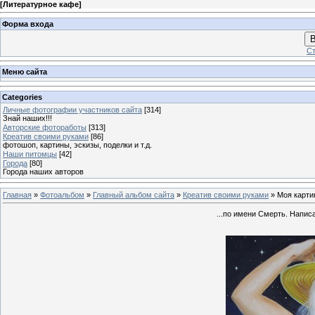
[
Литературное кафе
]
Форма входа
В
Ст
Меню сайта
Categories
Личные фотографии участников сайта
[314]
Знай наших!!!
Авторские фотоработы
[313]
Креатив своими руками
[86]
фотошоп, картины, эскизы, поделки и т.д.
Наши питомцы
[42]
Города
[80]
Города наших авторов
Главная
»
Фотоальбом
»
Главный альбом сайта
»
Креатив своими руками
» Моя карти
...по имени Смерть. Напис