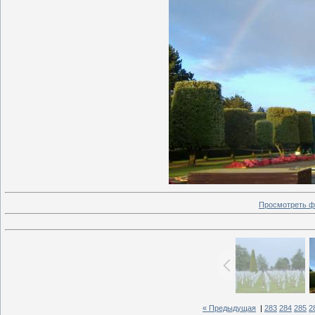
Просмотреть ф
« Предыдущая
|
283
284
285
2