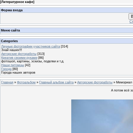
[
Литературное кафе
]
Форма входа
В
Ст
Меню сайта
Categories
Личные фотографии участников сайта
[314]
Знай наших!!!
Авторские фотоработы
[313]
Креатив своими руками
[86]
фотошоп, картины, эскизы, поделки и т.д.
Наши питомцы
[42]
Города
[80]
Города наших авторов
Главная
»
Фотоальбом
»
Главный альбом сайта
»
Авторские фотоработы
» Мемориал 
А потом всё з