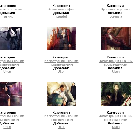
Категория:
Категория:
Категория:
ивые картинки
Анимации, гифки
Красивые картинки
Добавил:
Добавил:
Добавил:
Павлик
parallel
Lorenzia
Категория:
Категория:
Категория:
трации к нашим
Иллюстрации к нашим
Иллюстрации к нашим
оизведениям
произведениям
произведениям
Добавил:
Добавил:
Добавил:
Ukon
Ukon
Ukon
Категория:
Категория:
Категория:
трации к нашим
Иллюстрации к нашим
Иллюстрации к нашим
оизведениям
произведениям
произведениям
Добавил:
Добавил:
Добавил:
Ukon
Ukon
Ukon