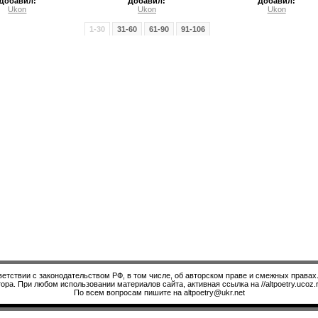
Добавил:
Добавил:
Добавил:
Ukon
Ukon
Ukon
1-30
31-60
61-90
91-106
ветствии с законодательством РФ, в том числе, об авторском праве и смежных правах
ора. При любом использовании материалов сайта, активная ссылка на //altpoetry.ucoz.r
По всем вопросам пишите на altpoetry@ukr.net