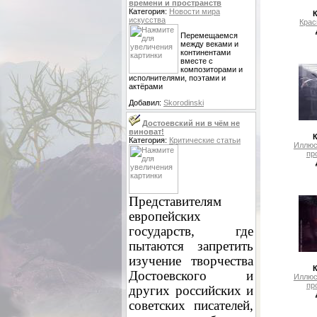
времени и пространств
Категория:
Новости мира
искусства
Крас
Перемещаемся
между веками и
континентами
вместе с
композиторами и
исполнителями, поэтами и
актёрами
Добавил:
Skorodinski
Достоевский ни в чём не
виноват!
Категория:
Критические статьи
Иллюс
пр
Представителям
европейских
государств, где
пытаются запретить
изучение творчества
Достоевского и
Иллюс
пр
других российских и
советских писателей,