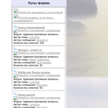
Пульс форума
Общество анонимных стихоголиков
Поэтом можешь ты не быть...
(познакомимся)
Книга предложений
Форум: Административные вопросы
Автор темы:
Lorenzia
Автор сообщения:
idcatalyst
Количество ответов: 316
Вопрос - ответ>>>
Форум: Административные вопросы
Автор темы:
Maria_Sulimenko
Автор сообщения:
розеткацвет
Количество ответов: 32
БАНя или Доска позора
Форум: Административные вопросы
Автор темы:
Lorenzia
Автор сообщения:
Bezumec
Количество ответов: 83
Книга жалоб
Форум: Административные вопросы
Автор темы:
Lorenzia
Автор сообщения:
Bezumec