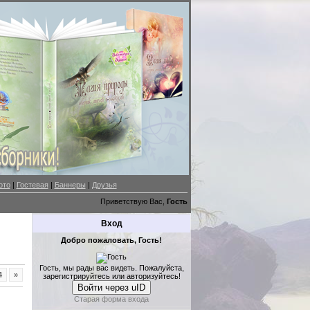
ото
|
Гостевая
|
Баннеры
|
Друзья
Приветствую Вас,
Гость
Вход
Добро пожаловать, Гость!
Гость, мы рады вас видеть. Пожалуйста,
4
»
зарегистрируйтесь или авторизуйтесь!
Войти через uID
Старая форма входа