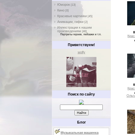
Юморок
[13]
Кино
[0]
Красивые картинки
[45]
Анимации, гифки
[2]
Иллюстрации к нашим
произведениям
[46]
Портреты героев, пейзажи и т.п.
Крас
Приветствуем!
wolfy
Крас
Поиск по сайту
Ольг
Блог
Музыкальная машинка