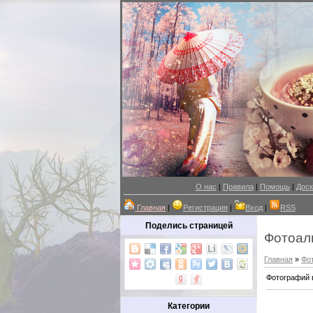
О нас
|
Правила
|
Помощь
|
Доск
Главная
|
Регистрация
|
Вход
|
RSS
Поделись страницей
Фотоал
Главная
»
Фо
Фотографий 
Категории