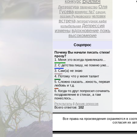
Время
конкурс
Оля
Литература
творчество
Гусева
конкурс №7
саунд-
человек
поэзия Рудковского
встреча
литературное кафе
Депрессия
колыбельная
измены
вдохновение
ложь
высокомерие
Соцопрос
Почему Вы начали писать стихи/
прозу?
1.
Меня это всегда привлекало...
2.
С детства пишу, не помню уже...
3.
Сам(а) не знаю
4.
Потому что у меня талант
5.
Сложно сказать...юность, первая
любовь и т.д.
6.
Когда-то друг попросил сочинить
поздравление в стихах, а там
понеслось...
Результаты
|
Архив опросов
Всего ответов:
102
Все права на произведения охраняются в соот
согласия их авт