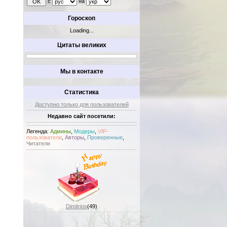
с
на
Гороскоп
Loading...
Цитаты великих
Мы в контакте
Статистика
Доступно только для пользователей
Недавно сайт посетили:
Легенда:
Админы
,
Модеры
,
VIP-
пользователи
,
Авторы
,
Проверенные
,
Читатели
Dimitrios
(49)