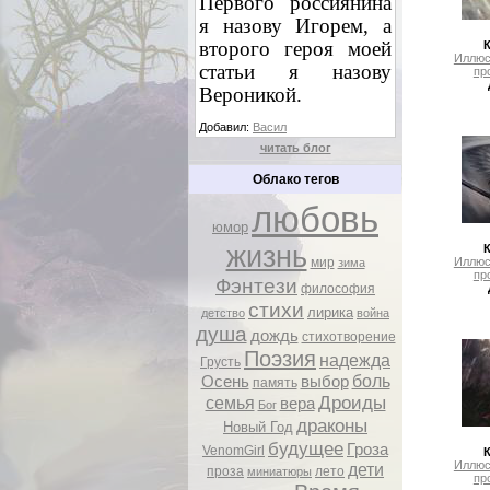
Первого россиянина
я назову Игорем, а
второго героя моей
Иллюс
статьи я назову
пр
Вероникой.
Добавил:
Васил
читать блог
Облако тегов
любовь
юмор
жизнь
Иллюс
мир
зима
пр
Фэнтези
философия
стихи
лирика
детство
война
душа
дождь
стихотворение
Поэзия
надежда
Грусть
боль
Осень
выбор
память
Дроиды
семья
вера
Бог
драконы
Новый Год
будущее
Гроза
VenomGirl
Иллюс
дети
проза
лето
миниатюры
пр