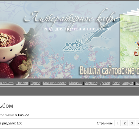
а почета
|
Поэзия
|
Проза
|
Книжная полка
|
Магазин
|
Журнал
|
Дуэли
|
Блог
|
Форум
|
Ф
ьбом
тоальбом
» Разное
в разделе
:
106
Страницы
:
1
2
3