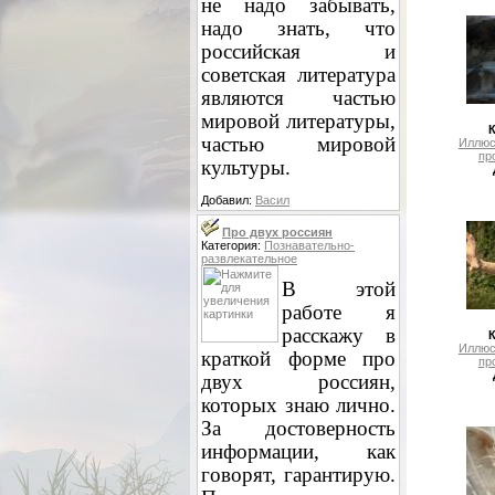
не надо забывать,
надо знать, что
российская и
советская литература
являются частью
мировой литературы,
частью мировой
Иллюс
пр
культуры.
Добавил:
Васил
Про двух россиян
Категория:
Познавательно-
развлекательное
В этой
работе я
расскажу в
Иллюс
краткой форме про
пр
двух россиян,
которых знаю лично.
За достоверность
информации, как
говорят, гарантирую.