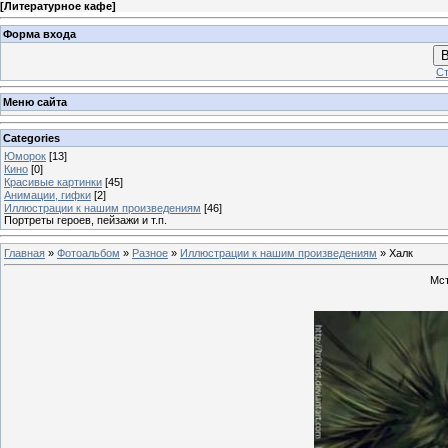
[
Литературное кафе
]
Форма входа
В
Ст
Меню сайта
Categories
Юморок
[13]
Кино
[0]
Красивые картинки
[45]
Анимации, гифки
[2]
Иллюстрации к нашим произведениям
[46]
Портреты героев, пейзажи и т.п.
Главная
»
Фотоальбом
»
Разное
»
Иллюстрации к нашим произведениям
» Халк
Мст