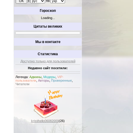
с
на
Гороскоп
Loading...
Цитаты великих
Мы в контакте
Статистика
Доступно только для пользователей
Недавно сайт посетили:
Легенда:
Админы
,
Модеры
,
VIP-
пользователи
,
Авторы
,
Проверенные
,
Читатели
kristihello06082000
(26)