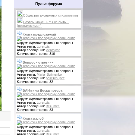
Пульс форума
Общество анонимных стихоголиков
Поэтом можешь ты не быть...
(познакомимся)
Книга предложений
Форум: Административные вопросы
Автор темы:
Lorenzia
Автор сообщения:
idcatalyst
Количество ответов: 316
Вопрос - ответ>>>
Форум: Административные вопросы
Автор темы:
Maria_Sulimenko
Автор сообщения:
розеткацвет
Количество ответов: 32
БАНя или Доска позора
Форум: Административные вопросы
Автор темы:
Lorenzia
Автор сообщения:
Bezumec
Количество ответов: 83
Книга жалоб
Форум: Административные вопросы
Автор темы:
Lorenzia
Автор сообщения:
Bezumec