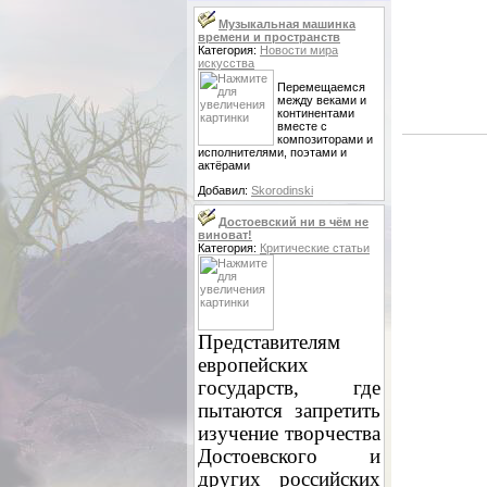
Музыкальная машинка
времени и пространств
Категория:
Новости мира
искусства
Перемещаемся
между веками и
континентами
вместе с
композиторами и
исполнителями, поэтами и
актёрами
Добавил:
Skorodinski
Достоевский ни в чём не
виноват!
Категория:
Критические статьи
Представителям
европейских
государств, где
пытаются запретить
изучение творчества
Достоевского и
других российских