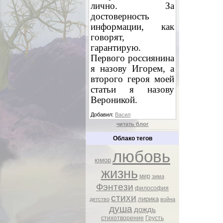
лично. За
достоверность
информации, как
говорят,
гарантирую.
Первого россиянина
я назову Игорем, а
второго героя моей
статьи я назову
Вероникой.
Добавил:
Васил
читать блог
Облако тегов
любовь
юмор
жизнь
мир
зима
Фэнтези
философия
стихи
лирика
детство
война
душа
дождь
стихотворение
Грусть