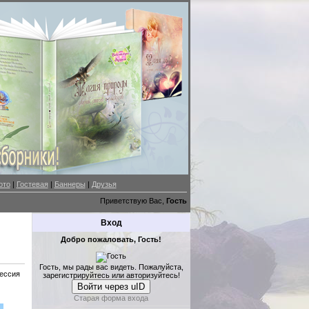
ото
|
Гостевая
|
Баннеры
|
Друзья
Приветствую Вас,
Гость
Вход
Добро пожаловать, Гость!
Гость, мы рады вас видеть. Пожалуйста,
сессия
зарегистрируйтесь или авторизуйтесь!
Войти через uID
Старая форма входа