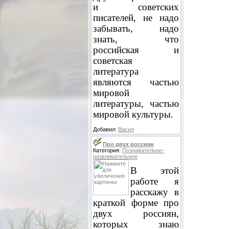
и советских
писателей, не надо
забывать, надо
знать, что
российская и
советская
литература
являются частью
мировой
литературы, частью
мировой культуры.
Добавил:
Васил
Про двух россиян
Категория:
Познавательно-
развлекательное
В этой
работе я
расскажу в
краткой форме про
двух россиян,
которых знаю