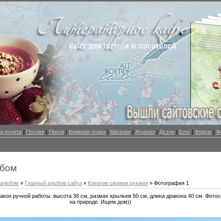
а почета
|
Поэзия
|
Проза
|
Книжная полка
|
Магазин
|
Журнал
|
Дуэли
|
Блог
|
Форум
|
Ф
ьбом
оальбом
»
Главный альбом сайта
»
Креатив своими руками
» Фотография 1
акон ручной работы. высота 38 см, размах крыльев 50 см, длина дракона 40 см. Фото
на природе. Ищем дом))