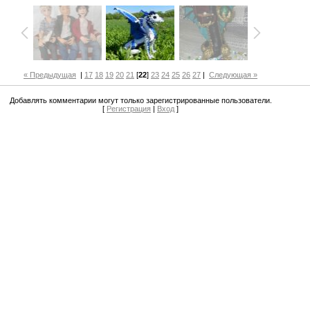
« Предыдущая
|
17
18
19
20
21
[
22
]
23
24
25
26
27
|
Следующая »
Добавлять комментарии могут только зарегистрированные пользователи.
[
Регистрация
|
Вход
]