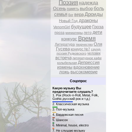
Поэзия
надежда
боль
Осень
выбор
память
Дроиды
семья
вера
Бог
драконы
Новый Год
будущее
Гроза
VenomGirl
дети
проза
лето
миниатюры
Время
конкурс
Оля
Литература
творчество
Гусева
конкурс №7
саунд-
человек
поэзия Рудковского
встреча
литературное кафе
Депрессия
колыбельная
измены
вдохновение
ложь
высокомерие
Соцопрос
Какую музыку Вы
предпочитаете слушать?
1.
Рок (Rock-n-Roll, Metal, Folk,
Gothic,русский рок и т.д.)
2.
Классическая музыка
3.
Поп-музыка
4.
Бардовская песня
5.
Шансон
6.
Minimal, house, electro
7.
Не слушаю музыку