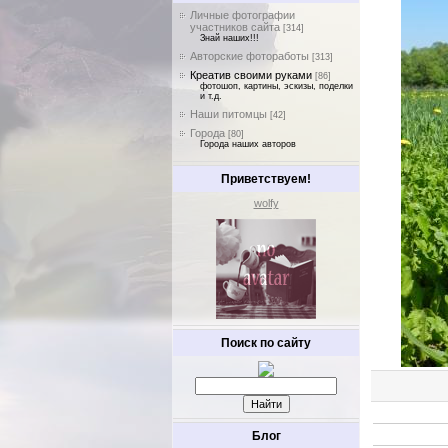
Личные фотографии
участников сайта
[314]
Знай наших!!!
Авторские фотоработы
[313]
Креатив своими руками
[86]
фотошоп, картины, эскизы, поделки
и т.д.
Наши питомцы
[42]
Города
[80]
Города наших авторов
Приветствуем!
wolfy
Поиск по сайту
Блог