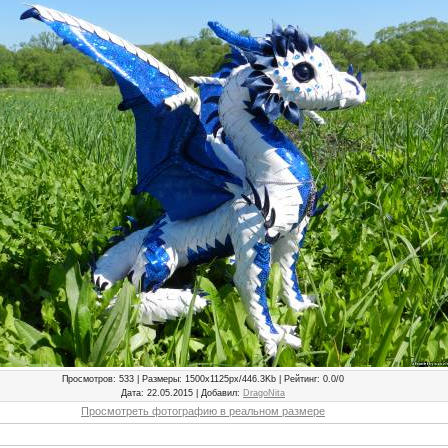
Просмотров
: 533 |
Размеры
: 1500x1125px/446.3Kb |
Рейтинг
: 0.0/0
Дата
: 22.05.2015 |
Добавил
:
DragoNita
Просмотреть фотографию в реальном размере