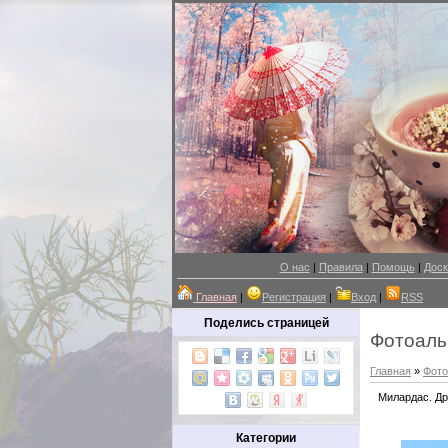
О нас
|
Правила
|
Помощь
|
Доск
Главная
|
Регистрация
|
Вход
|
RSS
Поделись страницей
Фотоал
Главная
»
Фот
Милардас. Др
Категории