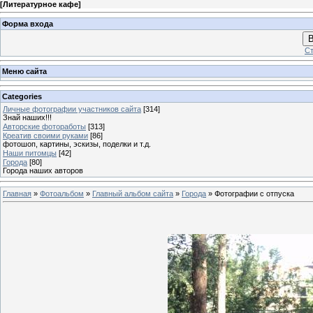
[
Литературное кафе
]
Форма входа
В
Ст
Меню сайта
Categories
Личные фотографии участников сайта
[314]
Знай наших!!!
Авторские фотоработы
[313]
Креатив своими руками
[86]
фотошоп, картины, эскизы, поделки и т.д.
Наши питомцы
[42]
Города
[80]
Города наших авторов
Главная
»
Фотоальбом
»
Главный альбом сайта
»
Города
» Фотографии с отпуска