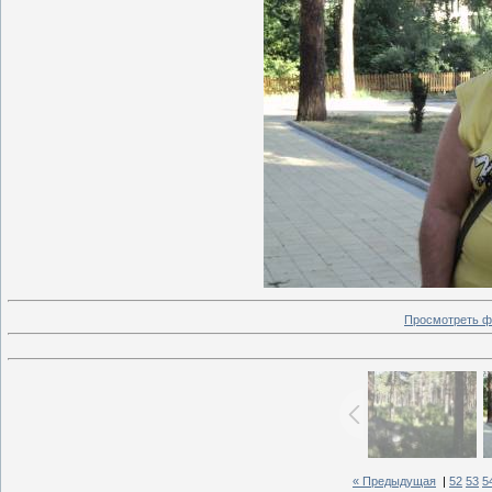
Просмотреть ф
« Предыдущая
|
52
53
5