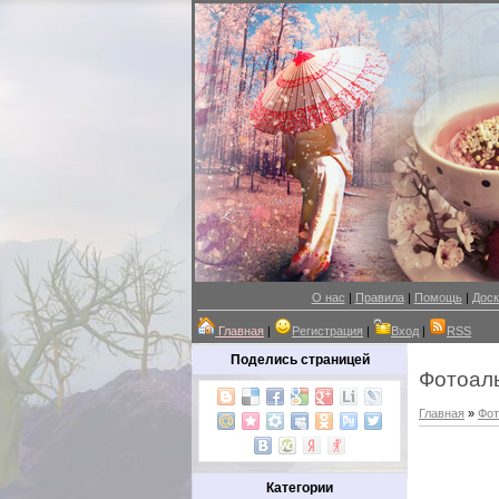
О нас
|
Правила
|
Помощь
|
Доск
Главная
|
Регистрация
|
Вход
|
RSS
Поделись страницей
Фотоал
Главная
»
Фот
Категории