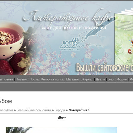
а почета
|
Поэзия
|
Проза
|
Книжная полка
|
Магазин
|
Журнал
|
Дуэли
|
Блог
|
Форум
|
Ф
ьбом
оальбом
»
Главный альбом сайта
»
Города
» Фотография 1
Эйлат