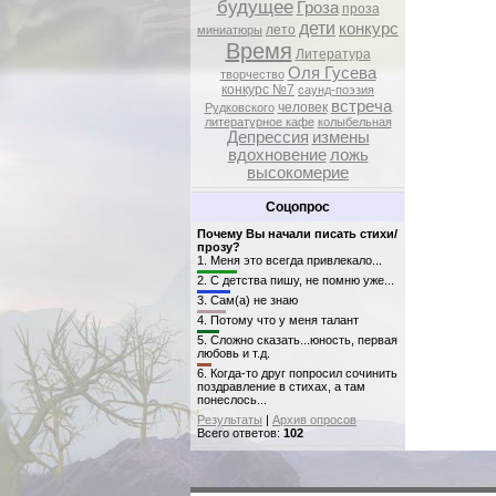
будущее
Гроза
проза
дети
конкурс
лето
миниатюры
Время
Литература
Оля Гусева
творчество
конкурс №7
саунд-поэзия
встреча
человек
Рудковского
литературное кафе
колыбельная
Депрессия
измены
вдохновение
ложь
высокомерие
Соцопрос
Почему Вы начали писать стихи/
прозу?
1.
Меня это всегда привлекало...
2.
С детства пишу, не помню уже...
3.
Сам(а) не знаю
4.
Потому что у меня талант
5.
Сложно сказать...юность, первая
любовь и т.д.
6.
Когда-то друг попросил сочинить
поздравление в стихах, а там
понеслось...
Результаты
|
Архив опросов
Всего ответов:
102