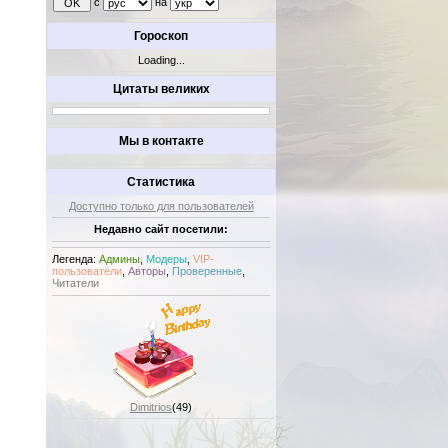
с
на
Гороскоп
Loading...
Цитаты великих
Мы в контакте
Статистика
Доступно только для пользователей
Недавно сайт посетили:
Легенда:
Админы
,
Модеры
,
VIP-
пользователи
,
Авторы
,
Проверенные
,
Читатели
Dimitrios
(49)