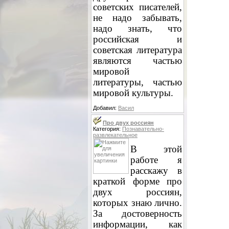
советских писателей,
не надо забывать,
надо знать, что
российская и
советская литература
являются частью
мировой
литературы, частью
мировой культуры.
Добавил:
Васил
Про двух россиян
Категория:
Познавательно-
развлекательное
В этой
работе я
расскажу в
краткой форме про
двух россиян,
которых знаю лично.
За достоверность
информации, как