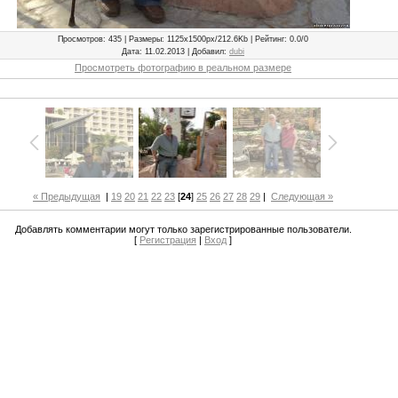
Просмотров
: 435 |
Размеры
: 1125x1500px/212.6Kb |
Рейтинг
: 0.0/0
Дата
: 11.02.2013 |
Добавил
:
dubi
Просмотреть фотографию в реальном размере
« Предыдущая
|
19
20
21
22
23
[
24
]
25
26
27
28
29
|
Следующая »
Добавлять комментарии могут только зарегистрированные пользователи.
[
Регистрация
|
Вход
]