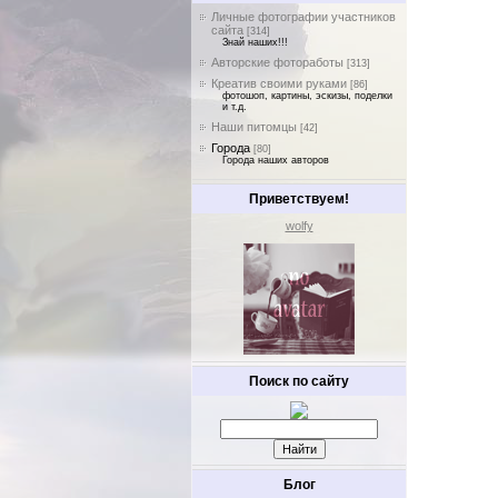
Личные фотографии участников
сайта
[314]
Знай наших!!!
Авторские фотоработы
[313]
Креатив своими руками
[86]
фотошоп, картины, эскизы, поделки
и т.д.
Наши питомцы
[42]
Города
[80]
Города наших авторов
Приветствуем!
wolfy
Поиск по сайту
Блог