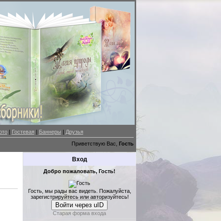
ото
|
Гостевая
|
Баннеры
|
Друзья
Приветствую Вас,
Гость
Вход
Добро пожаловать, Гость!
Гость, мы рады вас видеть. Пожалуйста,
зарегистрируйтесь или авторизуйтесь!
Войти через uID
Старая форма входа