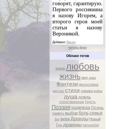
говорят, гарантирую.
Первого россиянина
я назову Игорем, а
второго героя моей
статьи я назову
Вероникой.
Добавил:
Васил
читать блог
Облако тегов
любовь
юмор
жизнь
мир
зима
Фэнтези
философия
стихи
лирика
детство
война
душа
дождь
стихотворение
Грусть
Поэзия
надежда
Осень
боль
семья
выбор
память
Дроиды
вера
Новый
Бог
драконы
Год
VenomGirl