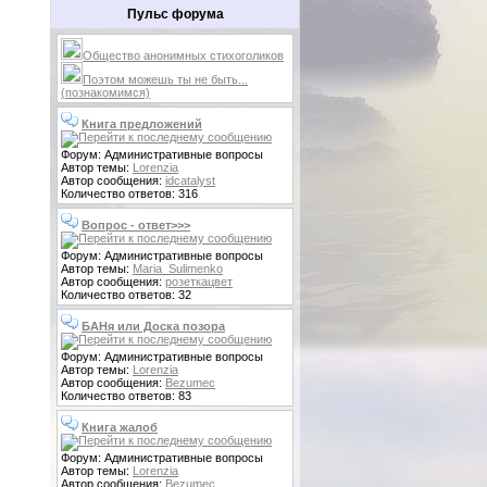
Пульс форума
Общество анонимных стихоголиков
Поэтом можешь ты не быть...
(познакомимся)
Книга предложений
Форум: Административные вопросы
Автор темы:
Lorenzia
Автор сообщения:
idcatalyst
Количество ответов: 316
Вопрос - ответ>>>
Форум: Административные вопросы
Автор темы:
Maria_Sulimenko
Автор сообщения:
розеткацвет
Количество ответов: 32
БАНя или Доска позора
Форум: Административные вопросы
Автор темы:
Lorenzia
Автор сообщения:
Bezumec
Количество ответов: 83
Книга жалоб
Форум: Административные вопросы
Автор темы:
Lorenzia
Автор сообщения:
Bezumec