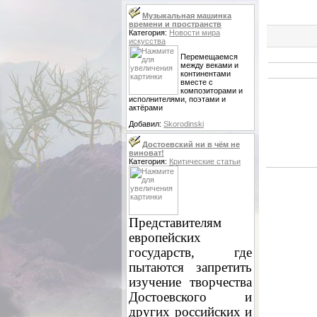
Музыкальная машинка
времени и пространств
Категория:
Новости мира
искусства
Перемещаемся
между веками и
континентами
вместе с
композиторами и
исполнителями, поэтами и
актёрами
Добавил:
Skorodinski
Достоевский ни в чём не
виноват!
Категория:
Критические статьи
Представителям
европейских
государств, где
пытаются запретить
изучение творчества
Достоевского и
других российских и