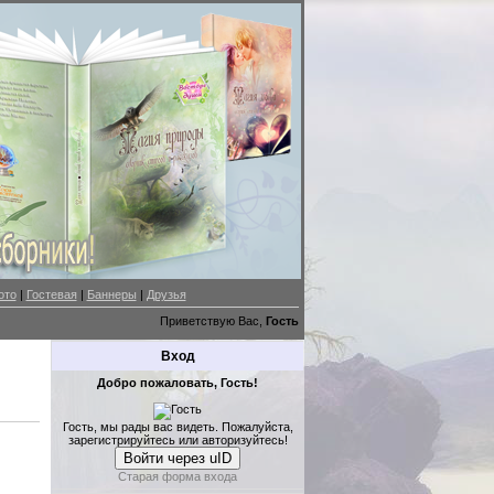
ото
|
Гостевая
|
Баннеры
|
Друзья
Приветствую Вас,
Гость
Вход
Добро пожаловать, Гость!
Гость, мы рады вас видеть. Пожалуйста,
зарегистрируйтесь или авторизуйтесь!
Войти через uID
Старая форма входа