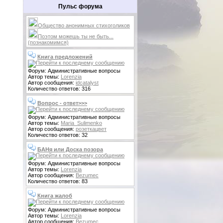
Пульс форума
Общество анонимных стихоголиков
Поэтом можешь ты не быть...
(познакомимся)
Книга предложений
Форум: Административные вопросы
Автор темы:
Lorenzia
Автор сообщения:
idcatalyst
Количество ответов: 316
Вопрос - ответ>>>
Форум: Административные вопросы
Автор темы:
Maria_Sulimenko
Автор сообщения:
розеткацвет
Количество ответов: 32
БАНя или Доска позора
Форум: Административные вопросы
Автор темы:
Lorenzia
Автор сообщения:
Bezumec
Количество ответов: 83
Книга жалоб
Форум: Административные вопросы
Автор темы:
Lorenzia
Автор сообщения:
Bezumec