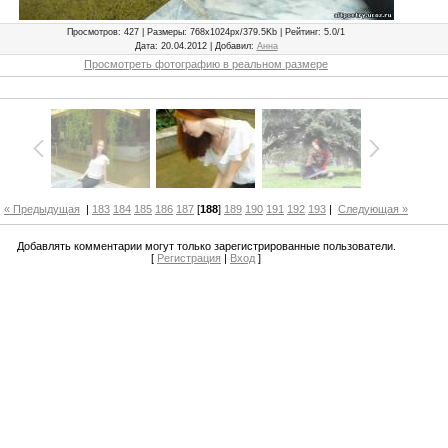
Просмотров
: 427 |
Размеры
: 768x1024px/379.5Kb |
Рейтинг
: 5.0/1
Дата
: 20.04.2012 |
Добавил
:
Анна
Просмотреть фотографию в реальном размере
« Предыдущая
|
183
184
185
186
187
[
188
]
189
190
191
192
193
|
Следующая »
Добавлять комментарии могут только зарегистрированные пользователи.
[
Регистрация
|
Вход
]