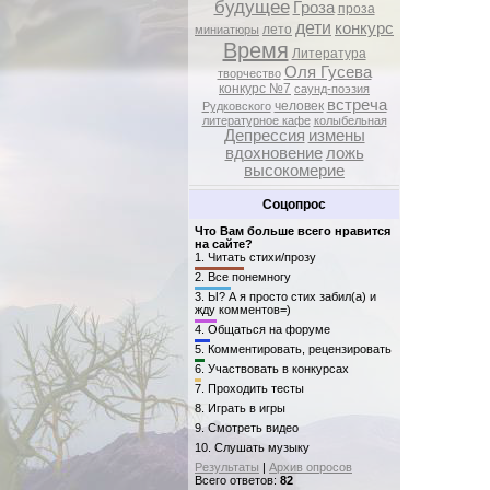
будущее
Гроза
проза
дети
конкурс
лето
миниатюры
Время
Литература
Оля Гусева
творчество
конкурс №7
саунд-поэзия
встреча
человек
Рудковского
литературное кафе
колыбельная
Депрессия
измены
вдохновение
ложь
высокомерие
Соцопрос
Что Вам больше всего нравится
на сайте?
1.
Читать стихи/прозу
2.
Все понемногу
3.
Ы? А я просто стих забил(а) и
жду комментов=)
4.
Общаться на форуме
5.
Комментировать, рецензировать
6.
Участвовать в конкурсах
7.
Проходить тесты
8.
Играть в игры
9.
Смотреть видео
10.
Слушать музыку
Результаты
|
Архив опросов
Всего ответов:
82