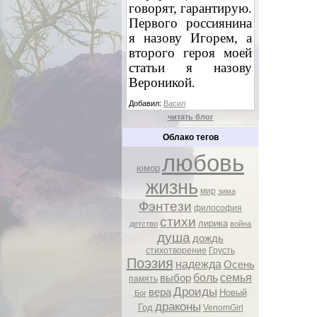
говорят, гарантирую.
Первого россиянина
я назову Игорем, а
второго героя моей
статьи я назову
Вероникой.
Добавил:
Васил
читать блог
Облако тегов
любовь
юмор
жизнь
мир
зима
Фэнтези
философия
стихи
лирика
детство
война
душа
дождь
стихотворение
Грусть
Поэзия
надежда
Осень
боль
семья
выбор
память
Дроиды
вера
Новый
Бог
драконы
Год
VenomGirl