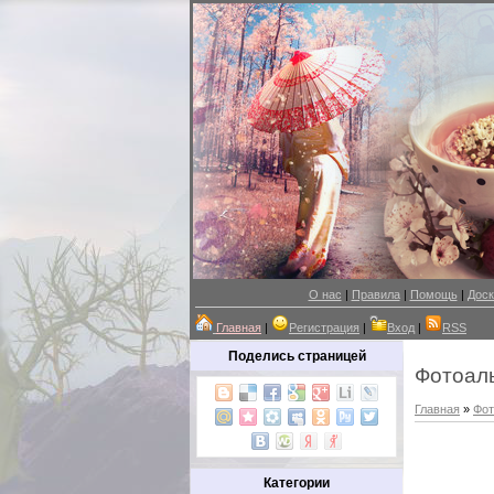
О нас
|
Правила
|
Помощь
|
Доск
Главная
|
Регистрация
|
Вход
|
RSS
Поделись страницей
Фотоал
Главная
»
Фот
Категории