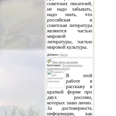
советских писателей,
не надо забывать,
надо знать, что
российская и
советская литература
являются частью
мировой
литературы, частью
мировой культуры.
Добавил:
Васил
Про двух россиян
Категория:
Познавательно-
развлекательное
В этой
работе я
расскажу в
краткой форме про
двух россиян,
которых знаю лично.
За достоверность
информации, как