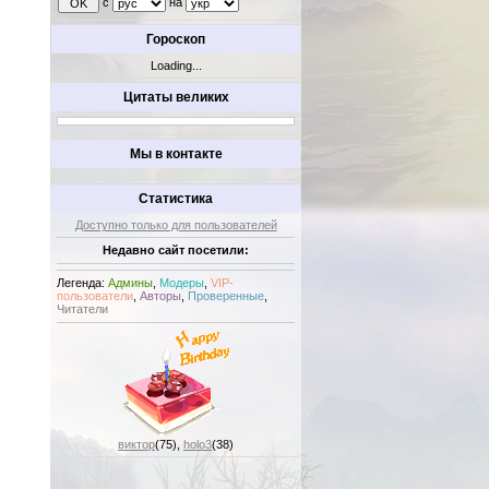
с
на
Гороскоп
Loading...
Цитаты великих
Мы в контакте
Статистика
Доступно только для пользователей
Недавно сайт посетили:
Легенда:
Админы
,
Модеры
,
VIP-
пользователи
,
Авторы
,
Проверенные
,
Читатели
виктор
(75)
,
holo3
(38)