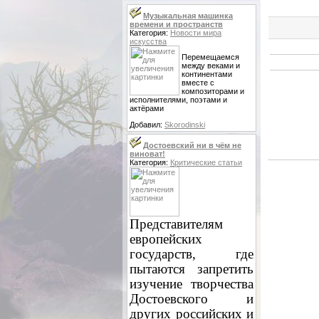
Музыкальная машинка
времени и пространств
Категория:
Новости мира
искусства
Перемещаемся
между веками и
континентами
вместе с
композиторами и
исполнителями, поэтами и
актёрами
Добавил:
Skorodinski
Достоевский ни в чём не
виноват!
Категория:
Критические статьи
Представителям
европейских
государств, где
пытаются запретить
изучение творчества
Достоевского и
других российских и