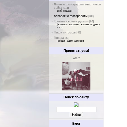
Личные фотографии участников
сайта
[314]
Знай наших!!!
Авторские фотоработы
[313]
Креатив своими руками
[86]
фотошоп, картины, эскизы, поделки
и т.д.
Наши питомцы
[42]
Города
[80]
Города наших авторов
Приветствуем!
wolfy
Поиск по сайту
Блог