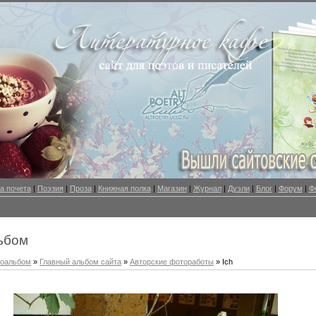
а почета
|
Поэзия
|
Проза
|
Книжная полка
|
Магазин
|
Журнал
|
Дуэли
|
Блог
|
Форум
|
Ф
ьбом
оальбом
»
Главный альбом сайта
»
Авторские фотоработы
» Ich