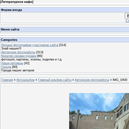
[
Литературное кафе
]
Форма входа
В
Ст
Меню сайта
Categories
Личные фотографии участников сайта
[314]
Знай наших!!!
Авторские фотоработы
[313]
Креатив своими руками
[86]
фотошоп, картины, эскизы, поделки и т.д.
Наши питомцы
[42]
Города
[80]
Города наших авторов
Главная
»
Фотоальбом
»
Главный альбом сайта
»
Авторские фотоработы
» IMG_0400