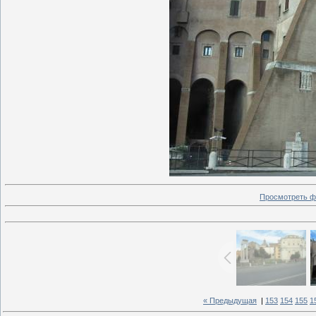
Просмотреть ф
« Предыдущая
|
153
154
155
1