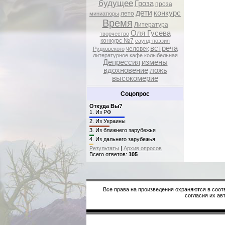
будущее
Гроза
проза
дети
конкурс
лето
миниатюры
Время
Литература
Оля Гусева
творчество
конкурс №7
саунд-поэзия
встреча
человек
Рудковского
литературное кафе
колыбельная
Депрессия
измены
вдохновение
ложь
высокомерие
Соцопрос
Откуда Вы?
1.
Из РФ
2.
Из Украины
3.
Из ближнего зарубежья
4.
Из дальнего зарубежья
Результаты
|
Архив опросов
Всего ответов:
105
Все права на произведения охраняются в соот
согласия их авт