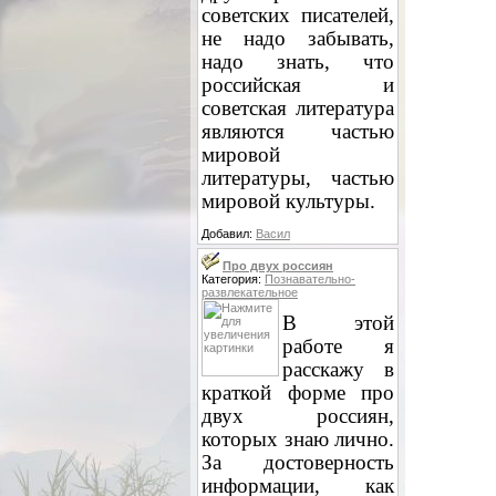
советских писателей,
не надо забывать,
надо знать, что
российская и
советская литература
являются частью
мировой
литературы, частью
мировой культуры.
Добавил:
Васил
Про двух россиян
Категория:
Познавательно-
развлекательное
В этой
работе я
расскажу в
краткой форме про
двух россиян,
которых знаю лично.
За достоверность
информации, как