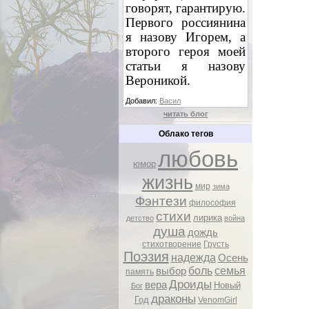
говорят, гарантирую.
Первого россиянина
я назову Игорем, а
второго героя моей
статьи я назову
Вероникой.
Добавил:
Васил
читать блог
Облако тегов
любовь
юмор
жизнь
мир
зима
Фэнтези
философия
стихи
лирика
детство
война
душа
дождь
стихотворение
Грусть
Поэзия
надежда
Осень
боль
семья
выбор
память
Дроиды
вера
Новый
Бог
драконы
Год
VenomGirl