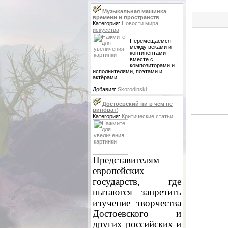
Музыкальная машинка
времени и пространств
Категория:
Новости мира
искусства
Перемещаемся
между веками и
континентами
вместе с
композиторами и
исполнителями, поэтами и
актёрами
Добавил:
Skorodinski
Достоевский ни в чём не
виноват!
Категория:
Критические статьи
Представителям
европейских
государств, где
пытаются запретить
изучение творчества
Достоевского и
других российских и