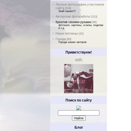
Личные фотографии участников
сайта
[314]
Знай наших!!!
Авторские фотоработы
[313]
Креатив своими руками
[86]
фотошоп, картины, эскизы, поделки
и т.д.
Наши питомцы
[42]
Города
[80]
Города наших авторов
Приветствуем!
wolfy
Поиск по сайту
Блог