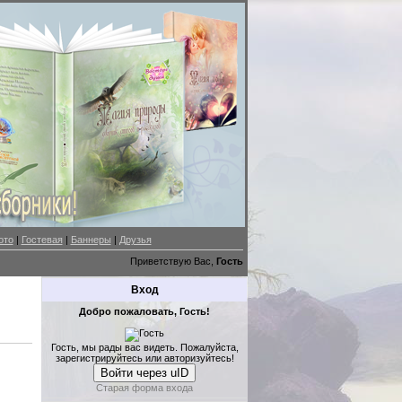
ото
|
Гостевая
|
Баннеры
|
Друзья
Приветствую Вас,
Гость
Вход
Добро пожаловать, Гость!
Гость, мы рады вас видеть. Пожалуйста,
зарегистрируйтесь или авторизуйтесь!
Войти через uID
Старая форма входа