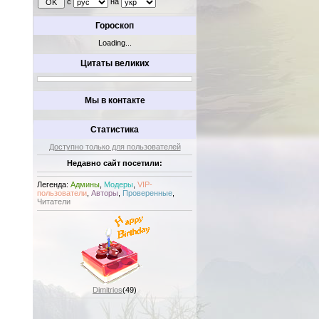
с
на
Гороскоп
Loading...
Цитаты великих
Мы в контакте
Статистика
Доступно только для пользователей
Недавно сайт посетили:
Легенда:
Админы
,
Модеры
,
VIP-
пользователи
,
Авторы
,
Проверенные
,
Читатели
Dimitrios
(49)