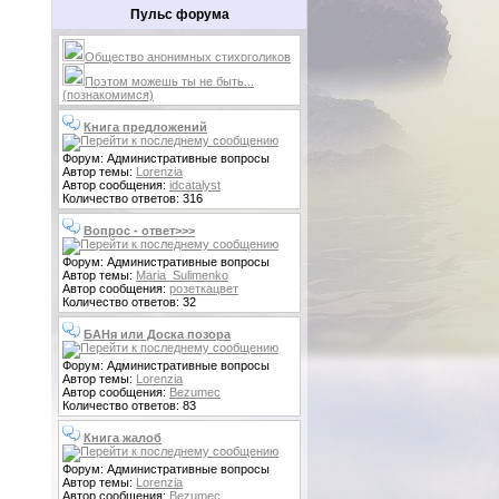
Пульс форума
Общество анонимных стихоголиков
Поэтом можешь ты не быть...
(познакомимся)
Книга предложений
Форум: Административные вопросы
Автор темы:
Lorenzia
Автор сообщения:
idcatalyst
Количество ответов: 316
Вопрос - ответ>>>
Форум: Административные вопросы
Автор темы:
Maria_Sulimenko
Автор сообщения:
розеткацвет
Количество ответов: 32
БАНя или Доска позора
Форум: Административные вопросы
Автор темы:
Lorenzia
Автор сообщения:
Bezumec
Количество ответов: 83
Книга жалоб
Форум: Административные вопросы
Автор темы:
Lorenzia
Автор сообщения:
Bezumec