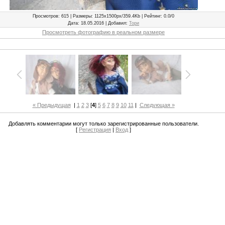
Просмотров
: 615 |
Размеры
: 1125x1500px/359.4Kb |
Рейтинг
: 0.0/0
Дата
: 18.05.2016 |
Добавил
:
Тори
Просмотреть фотографию в реальном размере
« Предыдущая
|
1
2
3
[
4
]
5
6
7
8
9
10
11
|
Следующая »
Добавлять комментарии могут только зарегистрированные пользователи.
[
Регистрация
|
Вход
]