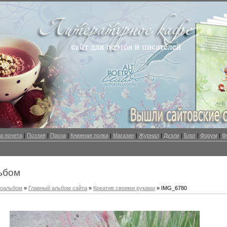
а почета
|
Поэзия
|
Проза
|
Книжная полка
|
Магазин
|
Журнал
|
Дуэли
|
Блог
|
Форум
|
Ф
ьбом
оальбом
»
Главный альбом сайта
»
Креатив своими руками
» IMG_6780