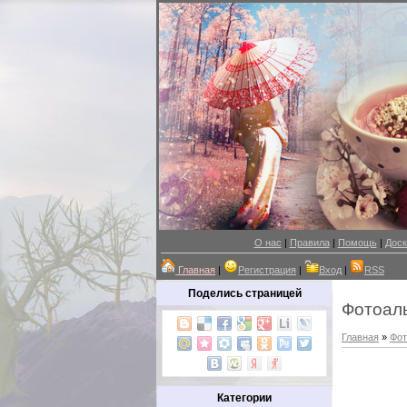
О нас
|
Правила
|
Помощь
|
Доск
Главная
|
Регистрация
|
Вход
|
RSS
Поделись страницей
Фотоал
Главная
»
Фот
Категории