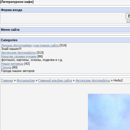
[
Литературное кафе
]
Форма входа
В
Ст
Меню сайта
Categories
Личные фотографии участников сайта
[314]
Знай наших!!!
Авторские фотоработы
[313]
Креатив своими руками
[86]
фотошоп, картины, эскизы, поделки и т.д.
Наши питомцы
[42]
Города
[80]
Города наших авторов
Главная
»
Фотоальбом
»
Главный альбом сайта
»
Авторские фотоработы
» Небо2