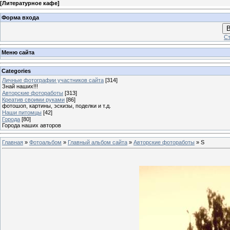
[
Литературное кафе
]
Форма входа
В
Ст
Меню сайта
Categories
Личные фотографии участников сайта
[314]
Знай наших!!!
Авторские фотоработы
[313]
Креатив своими руками
[86]
фотошоп, картины, эскизы, поделки и т.д.
Наши питомцы
[42]
Города
[80]
Города наших авторов
Главная
»
Фотоальбом
»
Главный альбом сайта
»
Авторские фотоработы
» S