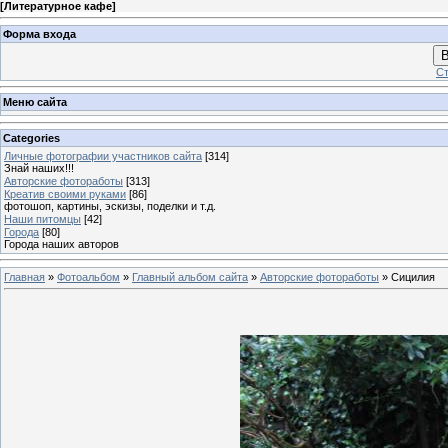
[
Литературное кафе
]
Форма входа
В
Ст
Меню сайта
Categories
Личные фотографии участников сайта
[314]
Знай наших!!!
Авторские фотоработы
[313]
Креатив своими руками
[86]
фотошоп, картины, эскизы, поделки и т.д.
Наши питомцы
[42]
Города
[80]
Города наших авторов
Главная
»
Фотоальбом
»
Главный альбом сайта
»
Авторские фотоработы
» Сицилия