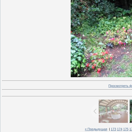
Просмотреть ф
« Предыдущая
|
173
174
175
1