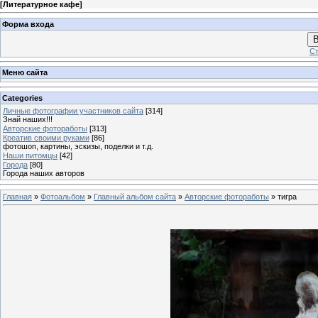
[
Литературное кафе
]
Форма входа
В
Ст
Меню сайта
Categories
Личные фотографии участников сайта
[314]
Знай наших!!!
Авторские фотоработы
[313]
Креатив своими руками
[86]
фотошоп, картины, эскизы, поделки и т.д.
Наши питомцы
[42]
Города
[80]
Города наших авторов
Главная
»
Фотоальбом
»
Главный альбом сайта
»
Авторские фотоработы
» тигра