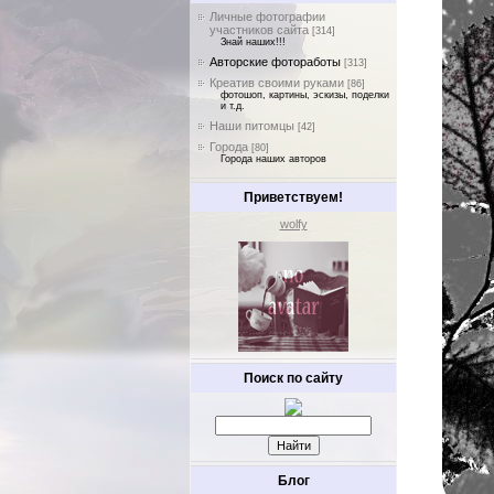
Личные фотографии
участников сайта
[314]
Знай наших!!!
Авторские фотоработы
[313]
Креатив своими руками
[86]
фотошоп, картины, эскизы, поделки
и т.д.
Наши питомцы
[42]
Города
[80]
Города наших авторов
Приветствуем!
wolfy
Поиск по сайту
Блог