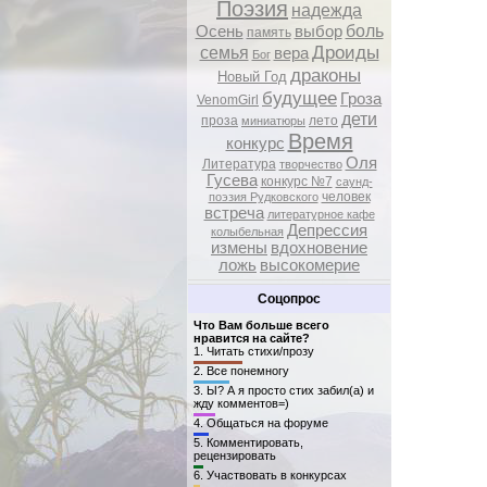
Поэзия
надежда
боль
Осень
выбор
память
Дроиды
семья
вера
Бог
драконы
Новый Год
будущее
Гроза
VenomGirl
дети
проза
лето
миниатюры
Время
конкурс
Оля
Литература
творчество
Гусева
конкурс №7
саунд-
человек
поэзия Рудковского
встреча
литературное кафе
Депрессия
колыбельная
измены
вдохновение
ложь
высокомерие
Соцопрос
Что Вам больше всего
нравится на сайте?
1.
Читать стихи/прозу
2.
Все понемногу
3.
Ы? А я просто стих забил(а) и
жду комментов=)
4.
Общаться на форуме
5.
Комментировать,
рецензировать
6.
Участвовать в конкурсах