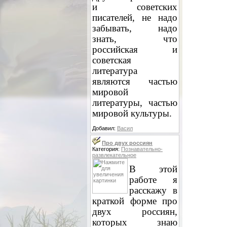
и советских
писателей, не надо
забывать, надо
знать, что
российская и
советская
литература
являются частью
мировой
литературы, частью
мировой культуры.
Добавил:
Васил
Про двух россиян
Категория:
Познавательно-
развлекательное
В этой
работе я
расскажу в
краткой форме про
двух россиян,
которых знаю