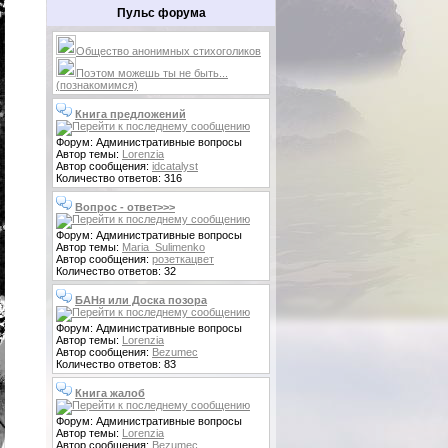
Пульс форума
Общество анонимных стихоголиков
Поэтом можешь ты не быть...
(познакомимся)
Книга предложений
Форум: Административные вопросы
Автор темы:
Lorenzia
Автор сообщения:
idcatalyst
Количество ответов: 316
Вопрос - ответ>>>
Форум: Административные вопросы
Автор темы:
Maria_Sulimenko
Автор сообщения:
розеткацвет
Количество ответов: 32
БАНя или Доска позора
Форум: Административные вопросы
Автор темы:
Lorenzia
Автор сообщения:
Bezumec
Количество ответов: 83
Книга жалоб
Форум: Административные вопросы
Автор темы:
Lorenzia
Автор сообщения:
Bezumec