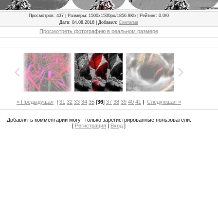
Просмотров
: 437 |
Размеры
: 1500x1500px/1856.8Kb |
Рейтинг
: 0.0/0
Дата
: 04.08.2016 |
Добавил
:
Синтагма
Просмотреть фотографию в реальном размере
« Предыдущая
|
31
32
33
34
35
[
36
]
37
38
39
40
41
|
Следующая »
Добавлять комментарии могут только зарегистрированные пользователи.
[
Регистрация
|
Вход
]