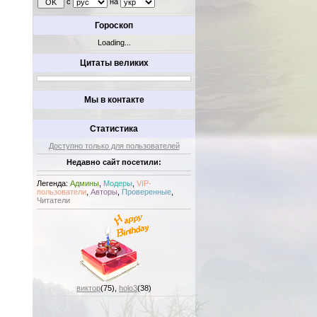
с
на
Гороскоп
Loading...
Цитаты великих
Мы в контакте
Статистика
Доступно только для пользователей
Недавно сайт посетили:
Легенда:
Админы
,
Модеры
,
VIP-
пользователи
,
Авторы
,
Проверенные
,
Читатели
виктор
(75)
,
holo3
(38)