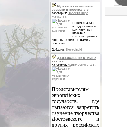
Музыкальная машинка
времени и пространств
Категория:
Новости мира
искусства
Перемещаемся
между веками и
континентами
вместе с
композиторами и
исполнителями, поэтами и
актёрами
Добавил:
Skorodinski
Достоевский ни в чём не
виноват!
Категория:
Критические статьи
Представителям
европейских
государств, где
пытаются запретить
изучение творчества
Достоевского и
других российских