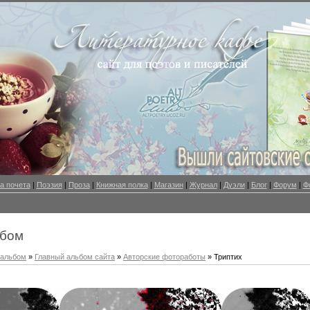
а почета
|
Поэзия
|
Проза
|
Книжная полка
|
Магазин
|
Журнал
|
Дуэли
|
Блог
|
Форум
|
Ф
ьбом
оальбом
»
Главный альбом сайта
»
Авторские фотоработы
» Триптих