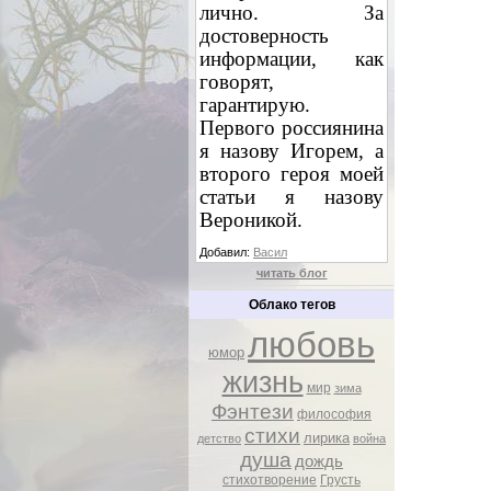
лично. За
достоверность
информации, как
говорят,
гарантирую.
Первого россиянина
я назову Игорем, а
второго героя моей
статьи я назову
Вероникой.
Добавил:
Васил
читать блог
Облако тегов
любовь
юмор
жизнь
мир
зима
Фэнтези
философия
стихи
лирика
детство
война
душа
дождь
стихотворение
Грусть