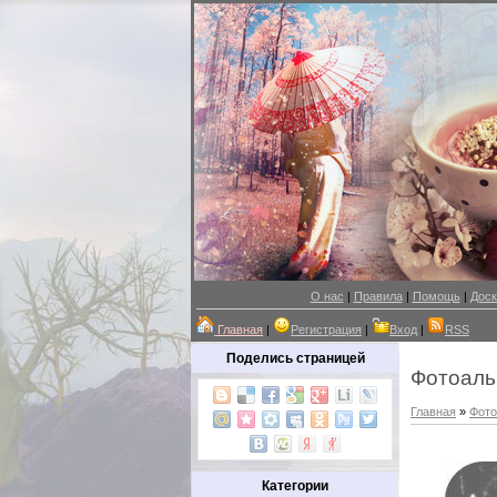
О нас
|
Правила
|
Помощь
|
Доск
Главная
|
Регистрация
|
Вход
|
RSS
Поделись страницей
Фотоал
Главная
»
Фот
Категории