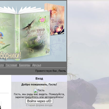
ото
|
Гостевая
|
Баннеры
|
Друзья
Приветствую Вас,
Гость
Вход
Добро пожаловать, Гость!
Гость, мы рады вас видеть. Пожалуйста,
зарегистрируйтесь или авторизуйтесь!
Войти через uID
Старая форма входа