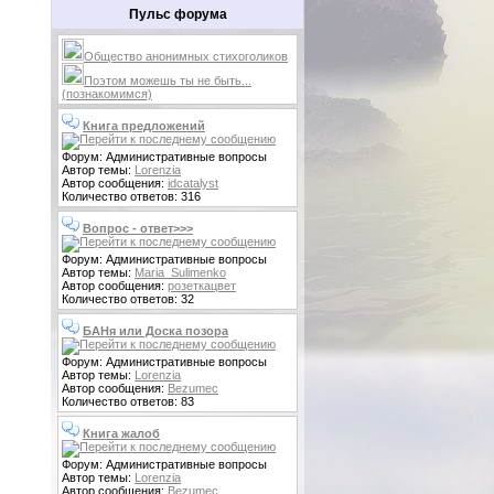
Пульс форума
Общество анонимных стихоголиков
Поэтом можешь ты не быть...
(познакомимся)
Книга предложений
Форум: Административные вопросы
Автор темы:
Lorenzia
Автор сообщения:
idcatalyst
Количество ответов: 316
Вопрос - ответ>>>
Форум: Административные вопросы
Автор темы:
Maria_Sulimenko
Автор сообщения:
розеткацвет
Количество ответов: 32
БАНя или Доска позора
Форум: Административные вопросы
Автор темы:
Lorenzia
Автор сообщения:
Bezumec
Количество ответов: 83
Книга жалоб
Форум: Административные вопросы
Автор темы:
Lorenzia
Автор сообщения:
Bezumec