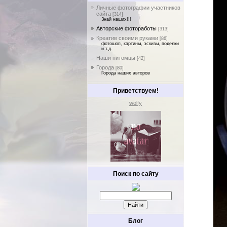
Личные фотографии участников
сайта
[314]
Знай наших!!!
Авторские фотоработы
[313]
Креатив своими руками
[86]
фотошоп, картины, эскизы, поделки
и т.д.
Наши питомцы
[42]
Города
[80]
Города наших авторов
Приветствуем!
wolfy
Поиск по сайту
Блог