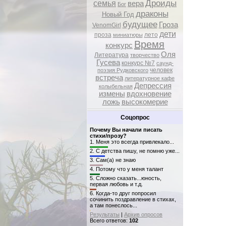
Дроиды
семья
вера
Бог
драконы
Новый Год
будущее
Гроза
VenomGirl
дети
проза
лето
миниатюры
Время
конкурс
Оля
Литература
творчество
Гусева
конкурс №7
саунд-
человек
поэзия Рудковского
встреча
литературное кафе
Депрессия
колыбельная
измены
вдохновение
ложь
высокомерие
Соцопрос
Почему Вы начали писать
стихи/прозу?
1.
Меня это всегда привлекало...
2.
С детства пишу, не помню уже...
3.
Сам(а) не знаю
4.
Потому что у меня талант
5.
Сложно сказать...юность,
первая любовь и т.д.
6.
Когда-то друг попросил
сочинить поздравление в стихах,
а там понеслось...
Результаты
|
Архив опросов
Всего ответов:
102