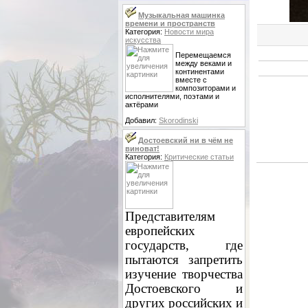
Музыкальная машинка
времени и пространств
Категория:
Новости мира
искусства
Перемещаемся
между веками и
континентами
вместе с
композиторами и
исполнителями, поэтами и
актёрами
Добавил:
Skorodinski
Достоевский ни в чём не
виноват!
Категория:
Критические статьи
Представителям
европейских
государств, где
пытаются запретить
изучение творчества
Достоевского и
других российских и