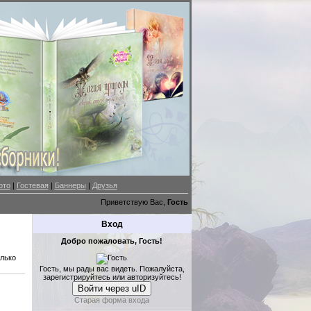
ото
|
Гостевая
|
Баннеры
|
Друзья
Приветствую Вас,
Гость
Вход
Добро пожаловать, Гость!
олько
Гость, мы рады вас видеть. Пожалуйста,
зарегистрируйтесь или авторизуйтесь!
Войти через uID
Старая форма входа