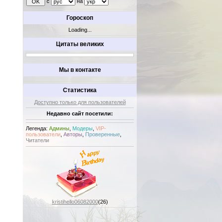
с
на
Гороскоп
Loading...
Цитаты великих
Мы в контакте
Статистика
Доступно только для пользователей
Недавно сайт посетили:
Легенда:
Админы
,
Модеры
,
VIP-
пользователи
,
Авторы
,
Проверенные
,
Читатели
kristihello06082000
(26)