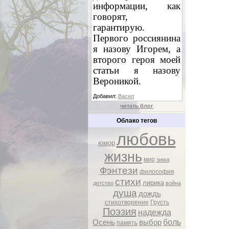
информации, как
говорят,
гарантирую.
Первого россиянина
я назову Игорем, а
второго героя моей
статьи я назову
Вероникой.
Добавил:
Васил
читать блог
Облако тегов
любовь
юмор
жизнь
мир
зима
Фэнтези
философия
стихи
лирика
детство
война
душа
дождь
стихотворение
Грусть
Поэзия
надежда
боль
Осень
выбор
память