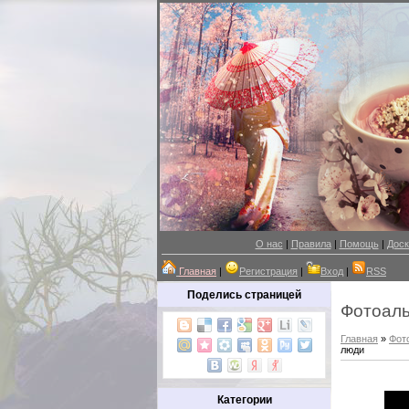
О нас
|
Правила
|
Помощь
|
Доск
Главная
|
Регистрация
|
Вход
|
RSS
Поделись страницей
Фотоал
Главная
»
Фот
люди
Категории