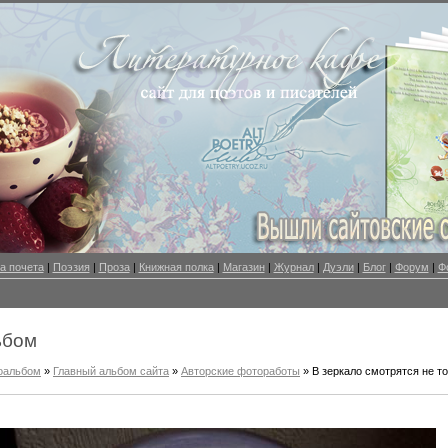
а почета
|
Поэзия
|
Проза
|
Книжная полка
|
Магазин
|
Журнал
|
Дуэли
|
Блог
|
Форум
|
Ф
ьбом
оальбом
»
Главный альбом сайта
»
Авторские фотоработы
» В зеркало смотрятся не т