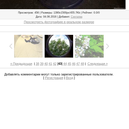
Просмотров
: 456 |
Размеры
: 1390x1500px/455.7Kb |
Рейтинг
: 0.0/0
Дата
: 04.06.2016 |
Добавил
:
Синтагма
Просмотреть фотографию в реальном размере
« Предыдущая
|
38
39
40
41
42
[
43
]
44
45
46
47
48
|
Следующая »
Добавлять комментарии могут только зарегистрированные пользователи.
[
Регистрация
|
Вход
]