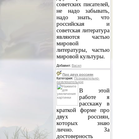
советских писателей,
не надо забывать,
надо знать, что
российская и
советская литература
являются частью
мировой
литературы, частью
мировой культуры.
Добавил:
Васил
Про двух россиян
Категория:
Познавательно-
развлекательное
В этой
работе я
расскажу в
краткой форме про
двух россиян,
которых знаю
лично. За
достоверность