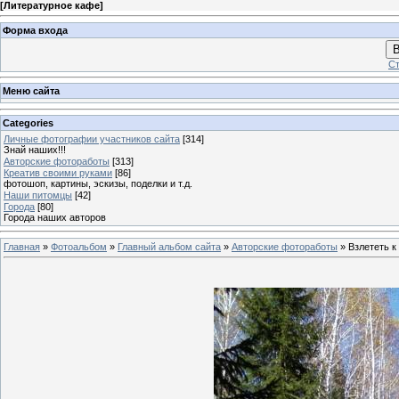
[
Литературное кафе
]
Форма входа
В
Ст
Меню сайта
Categories
Личные фотографии участников сайта
[314]
Знай наших!!!
Авторские фотоработы
[313]
Креатив своими руками
[86]
фотошоп, картины, эскизы, поделки и т.д.
Наши питомцы
[42]
Города
[80]
Города наших авторов
Главная
»
Фотоальбом
»
Главный альбом сайта
»
Авторские фотоработы
» Взлететь к