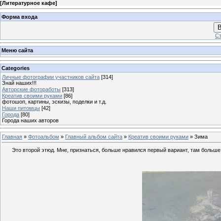
[
Литературное кафе
]
Форма входа
В
Ст
Меню сайта
Categories
Личные фотографии участников сайта
[314]
Знай наших!!!
Авторские фотоработы
[313]
Креатив своими руками
[86]
фотошоп, картины, эскизы, поделки и т.д.
Наши питомцы
[42]
Города
[80]
Города наших авторов
Главная
»
Фотоальбом
»
Главный альбом сайта
»
Креатив своими руками
» Зима
Это второй этюд. Мне, признаться, больше нравился первый вариант, там больше