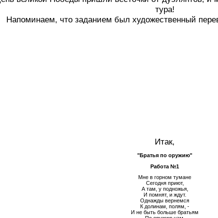
тура!
Напоминаем, что заданием был художественный перево
Итак,
"Братья по оружию"
Работа №1
Мне в горном тумане
Сегодня приют,
А там, у подножья,
И помнят, и ждут.
Однажды вернемся
К долинам, полям, -
И не быть больше братьям