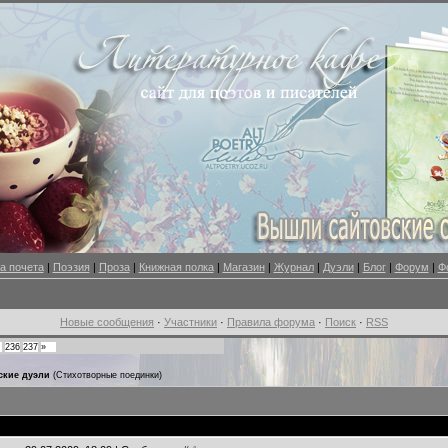
а почета
|
Поэзия
|
Проза
|
Книжная полка
|
Магазин
|
Журнал
|
Дуэли
|
Блог
|
Форум
|
Ф
Новые сообщения
·
Участники
·
Правила форума
·
Поиск
·
RSS
236
237
»
ские дуэли
(Стихотворные поединки)