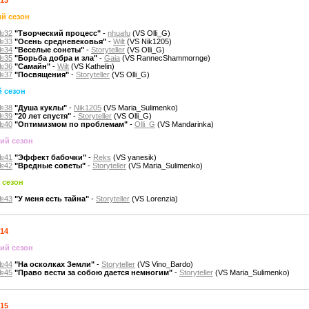
й сезон
№32
"Творческий процесс"
-
nhuafu
(VS Olli_G)
№33
"Осень средневековья"
-
Wilt
(VS Nik1205)
№34
"Веселые сонеты"
-
Storyteller
(VS Olli_G)
№35
"Борьба добра и зла"
-
Gaia
(VS RannecShammornge)
№36
"Самайн"
-
Wilt
(VS Kathelin)
№37
"Посвящения"
-
Storyteller
(VS Olli_G)
 сезон
№38
"Душа куклы"
-
Nik1205
(VS Maria_Sulimenko)
№39
"20 лет спустя"
-
Storyteller
(VS Olli_G)
№40
"Оптимизмом по проблемам"
-
Olli_G
(VS Mandarinka)
ий сезон
№41
"Эффект бабочки"
-
Reks
(VS yanesik)
№42
"Вредные советы"
-
Storyteller
(VS Maria_Sulimenko)
 сезон
№43
"У меня есть тайна"
-
Storyteller
(VS Lorenzia)
014
ий сезон
№44
"На осколках Земли"
-
Storyteller
(VS Vino_Bardo)
№45
"Право вести за собою дается немногим"
-
Storyteller
(VS Maria_Sulimenko)
015