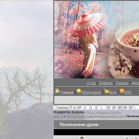
О нас
|
Правила
|
Помощь
|
Доск
Главная
|
Регистрация
|
Вход
|
RSS
27
Страница
27
из
237
«
1
2
…
25
26
28
29
…
Модератор форума:
,
Maria_Sulimenko
Lorenzia
Форум
»
Литературное кафе
»
Бойцовский клуб
»
Поэтиче
Поэтические дуэли