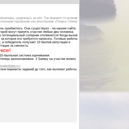
адиаторы, сражались за нее. Так бывает со всяким
стинным трибуном или апостолом. (Генрих Гейне)
ень ошибаетесь. Они существуют - на нашем сайте.
оторой могут принять участие любые два человека.
аш потенциальный соперник откликнется! Когда вызов
 за которое его требуется написать. Готовые работы
 а победитель получает 10 баллов репутации и
утации за смелость.
ксе!
0-балльная система оценивания.
теперь разноплановые. 3 Заявку на участие можно
подробнее>>>
ои варианты заданий до того, как выложат работы