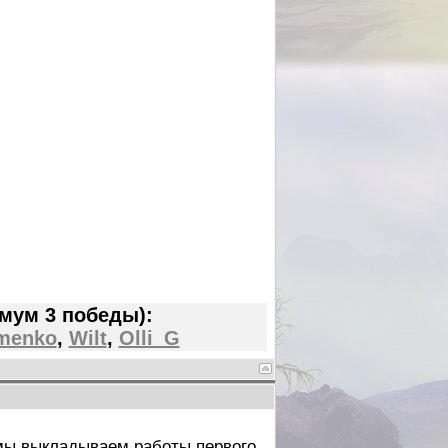
мум 3 победы):
imenko
,
Wilt
,
Olli_G
 мы выкладываем работы первого