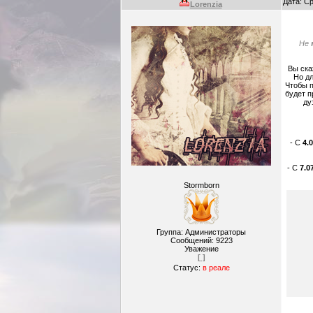
Дата: Ср
Lorenzia
Не 
Вы ска
Но дл
Чтобы п
будет п
ду
- С
4.
- С
7.0
Stormborn
Группа: Администраторы
Сообщений:
9223
Уважение
[ ]
Статус:
в реале