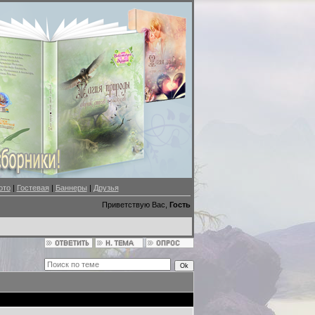
ото
|
Гостевая
|
Баннеры
|
Друзья
Приветствую Вас,
Гость