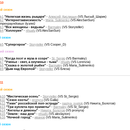
010
й сезон
№1
"Нелегкая жизнь рыцаря"
-
Алексей_Кислицын
(VS Лысый_Шарик)
№2
"Интернетзависимость"
-
Maria_Sulimenko
(VS AlesSanSun)
 трехраундовых дуэлей
№3
"Все женщины - ведьмы"
-
Barmaley
(VS Storyteller)
№4
"Хэллоуин"
-
nhuafu
(VS AlesSanSun)
 сезон
№5
"Супергерои"
-
Storyteller
(VS Cooper_D)
ий сезон
№6
"Когда поэт и муза в ссоре"
-
St_Sergio
(VS Barmaley)
№7
"Ученье - свет, а неученье - тьма"
-
nhuafu
(VS Lorenzia)
№8
"Сказка о золотой рыбке"
-
Barmaley
(VS Maria_Sulimenko)
№9
"Дым над Европой"
-
Storyteller
(VS Блеза)
11
й сезон
№10
"Мистическая осень"
-
Storyteller
(VS St_Sergio)
№11
"Сезон охоты"
-
pronyra
(VS Galla)
№12
"Гимн" российской поп-эстраде"
-
nastya_svetok
(VS Никита_Болотов)
№13
"Три куплета про приметы"
-
Barmaley
(VS St_Sergio)
№14
"Ангелы и демоны"
-
Никита_Болотов
(VS pronyra)
№15
"Земля - наш дом"
-
nhuafu
(VS alexlayton)
№16
"Ночной город"
-
иванов
(VS Maria_Sulimenko)
 сезон