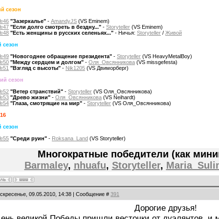
й сезон
№46
"Зазеркалье"
-
AmandyJS
(VS Eminem)
№47
"Если долго смотреть в бездну..."
-
Storyteller
(VS Eminem)
№48
"Есть женщины в русских селеньях..."
- Ничья:
Storyteller
/
Живой
 сезон
№49
"Новогоднее обращение президента"
-
Storyteller
(VS HeavyMetalBoy)
№50
"Между сердцем и долгом"
-
Оля_Овсянникова
(VS missgefesta)
№51
"Взгляд с высоты"
-
Nik1205
(VS Двиморберг)
ий сезон
№52
"Ветер странствий"
-
Storyteller
(VS Оля_Овсянникова)
№53
"Древо жизни"
-
Оля_Овсянникова
(VS Neihardt)
№54
"Глаза, смотрящие на мир"
-
Storyteller
(VS Оля_Овсянникова)
016
 сезон
№55
"Среди руин"
-
Roksana_Land
(VS Storyteller)
Многократные победители (как мини
Barmaley
,
nhuafu
,
Storyteller
,
Maria_Sul
оскресенье, 09.05.2010, 14:38 | Сообщение #
391
Дорогие друзья!
ень великой Победы пришли весточки от дуэлянтов, и