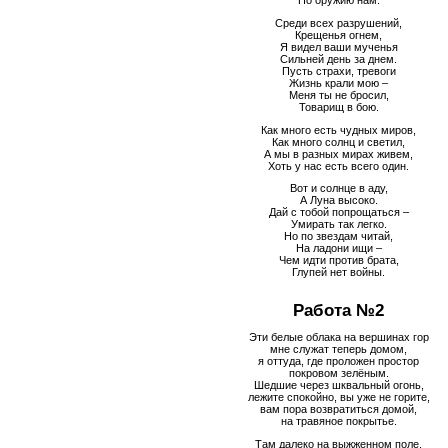
По оружию нам.
Среди всех разрушений,
Крещенья огнем,
Я видел ваши мученья
Сильней день за днем.
Пусть страхи, тревоги
Жизнь крали мою –
Меня ты не бросил,
Товарищ в бою.
Как много есть чудных миров,
Как много солнц и светил,
А мы в разных мирах живем,
Хоть у нас есть всего один.
Вот и солнце в аду,
А Луна высоко.
Дай с тобой попрощаться –
Умирать так легко.
Но по звездам читай,
На ладони ищи –
Чем идти против брата,
Глупей нет войны.
Работа №2
Эти белые облака на вершинах гор
мне служат теперь домом,
я оттуда, где проложен простор
покровом зелёным.
Шедшие через шквальный огонь,
лежите спокойно, вы уже не горите,
вам пора возвратиться домой,
на травяное покрытье.
Там далеко на выжженном поле,