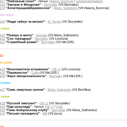
№17
"Любовный сонет"
- Ничья:
Никита_Болотов
/
comebreakmedown
№18
"Завтрак в Феодосии"
-
Storyteller
(VS Barmaley)
№19
"Аллитерация&Брахиколон"
-
Maria_Sulimenko
(VS Никита_Болотов)
ий сезон
№20
"Люди гибнут за металл"
-
St_Sergio
(VS Storyteller)
 сезон
№21
"Поверь в мечту"
-
Хельма
(VS Maria_Sulimenko)
№22
"Сон тореадора"
-
Barmaley
(VS Lorenzia)
№23
"Служебный роман"
-
Storyteller
(VS Nik1205)
12
й сезон
№24
"Инопланетное вторжение"
-
Olli_G
(VS Lorenzia)
№25
"Перекресток"
-
Galla
(VS Nik1205 )
№26
"Акро-эмоциональность"
-
Barmaley
(VS Nik1205 )
 сезон
№27
"Семь смертных грехов"
-
Maria_Sulimenko
(VS BezNika)
 сезон
№28
"Русский эмигрант"
-
Olli_G
(VS Storyteller)
№29
"Ода шоколаду"
- Ничья:
Olli_G
/
Gaia
№30
"Гимн бойцовскому клубу"
-
Storyteller
(VS Maria_Sulimenko)
№31
"Письмо президенту"
-
Wilt
(VS руса)
013