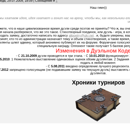
еда, 29.07.2009, 18:09 | Сообщение #
1
Наш гимн))
мы хватаем идею, идея хватает и гонит нас на арену, чтобы мы, как невольники-гл
и
жете, что в наше цивилизованное время дуэли среди поэтов не приняты? Что ж, вы оч
я начала разберемся, что же это такое. Стихотворный поединок, или дуэль - игра, в к
одать заявку, достаточно написать по адресу
altpoetry@ukr.net
. и, будьте уверены, в
ринят, кто-то из администрации назначает тему и объем стихотворения, а также время,
элянты шлют админу, который анонимно публикует их на форуме. Форумчане голосуют,
специальную награду. Оппонент также получает 5 баллов реп
Изменения в Дуэльном Коде
- С
21.10.2009
дуэли проводятся в три этапа. - С
10.01.2010
функционирует 1
05.2010
: 1 Нежелательно выставление одинаковых оценок обоим дуэлянтам. 2 Задания 
подать в любой момент.
- С
5.08.2011
введено определение лучшего рецензента
7.2012
запрещено голосующим (не подававшим заявку на текущую дуэль) выставлять св
дуэлянтов.
Хроники турниров